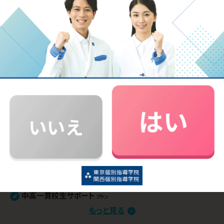
中学生
の
学習プラン例
高校受験対策
プラン
推薦入試対策
プラン
定期テスト・内申点対策
プラン
学習習慣定着サポート
プラン
学校別学習フォロー
プラン
中高一貫校生サポート
プラン
部活との両立
もっと見る
プラン
苦手分野集中対策
プラン