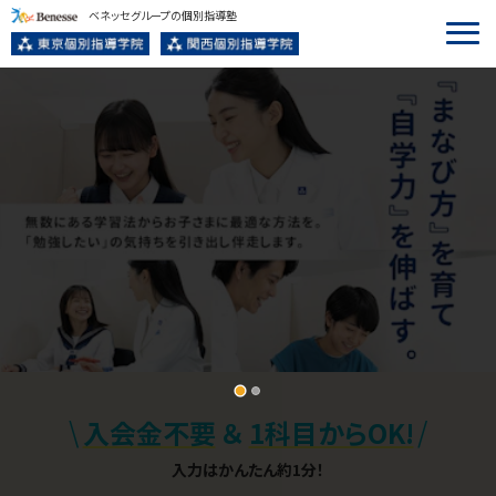
ベネッセグループの個別指導塾
…
\
/
入会金不要
＆
1科目からOK!
入力はかんたん約1分！