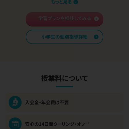
苦手克服 習い事両立
もっと見る
プラン
算数文章題克服
プラン
中学先取り学習
学習プランを相談してみる
プラン
英語検定対策
プラン
小学生の個別指導詳細
授業料について
入会金・年会費は不要
安心の14日間
クーリング・オフ
※1