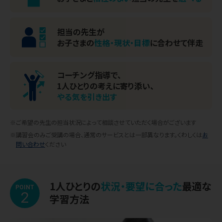
担当の先生が
お子さまの
性格・現状・目標
に
合わせて伴走
コーチング指導で、
1人ひとりの考えに寄り添い、
やる気を引き出す
※ご希望の先生の担当状況によって相談させていただく場合がございます
※講習会のみご受講の場合、通常のサービスとは一部異なります。くわしくは
お
問い合わせ
ください
1人ひとりの
状況・要望に合った
最適な
POINT
2
学習方法