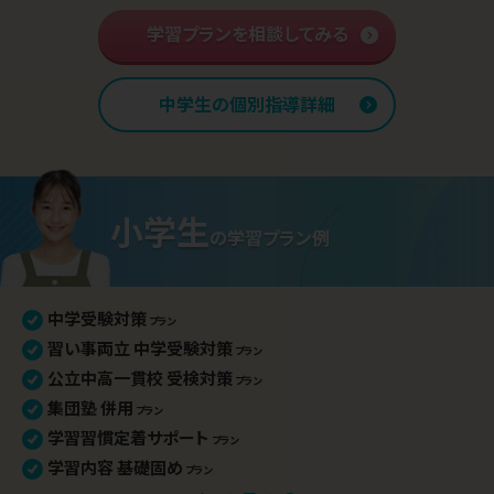
学習内容 基礎固め
学習プランを相談してみる
プラン
英語資格検定対策
プラン
中学入学準備
プラン
中学生の個別指導詳細
高校学習先取り
プラン
小学生
の
学習プラン例
中学受験対策
プラン
習い事両立 中学受験対策
プラン
公立中高一貫校 受検対策
プラン
集団塾 併用
プラン
学習習慣定着サポート
プラン
学習内容 基礎固め
プラン