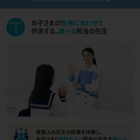
お子さまの
性格に合わせて
POINT
1
伴走する、
選べる
担当の先生
複数人の先生の授業を体験し、
お子さまと
相性のよい
担当の先生を
選べる