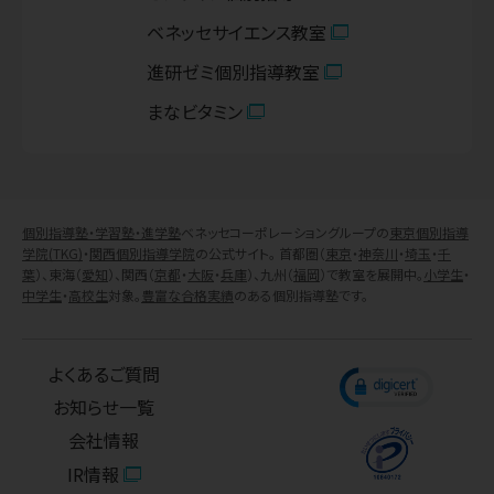
ベネッセサイエンス教室
進研ゼミ個別指導教室
まなビタミン
個別指導塾・学習塾・進学塾
ベネッセコーポレーショングループの
東京個別指導
学院(TKG)
・
関西個別指導学院
の公式サイト。 首都圏（
東京
・
神奈川
・
埼玉
・
千
葉
）、東海（
愛知
）、関西（
京都
・
大阪
・
兵庫
）、九州（
福岡
）で教室を展開中。
小学生
・
中学生
・
高校生
対象。
豊富な合格実績
のある個別指導塾です。
よくあるご質問
お知らせ一覧
会社情報
IR情報