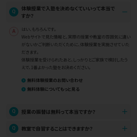
体験授業で入塾を決めなくていいって本当で
Q
すか？
はい、もちろんです。
A
Webサイトで見た情報と、実際の授業や教室の雰囲気に違い
がないかご判断いただくために、体験授業を実施させていた
だきます。
体験授業を受けられたあと、しっかりとご家族で検討したう
えで、1番よかった塾をお決めください。
無料体験授業のお問い合わせ
無料体験についてもっと見る
授業の振替は無料って本当ですか？
Q
はい、授業当日でも、授業開始前までにご連絡いただければ
教室で自習することはできますか？
Q
A
無料で振り替え可能です。