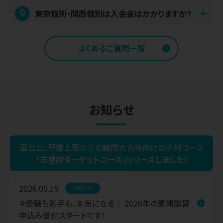
はい、無料でご利用いただける自習スペースをご用意してい
東京個別・関西個別は入会金はかかりますか？
Q
A
振替回数に制限はございませんが、振り替えできる期間など
ます。
に制限がございます。くわしくはお問い合わせください。
教室が開校している時間であれば、ご利用いただけます。
入塾時にご負担いただく費用は、授業料・設備費のみです。入
A
「学校帰りに寄れる」「家よりも集中できる」と好評です。
よくあるご質問一覧
会金はいただいておりません。
時間割や授業の振替について
振替の仕組みについて問い合わせる
※ 状況により事前の予約などをご相談する場合がありま
授業料を問い合わせる
す。くわしくは各教室にお問い合わせください
授業料について
※ 自習スペースは、教室によって使用状況(条件)や有無が
お知らせ
異なる場合がございます。くわしくはお問い合わせください
各教室の写真・雰囲気を見てみる（教室検索）
まずは教室見学のみお問い合わせ
国公立、早慶上理などの
難関大合格向けの専用コース
自習スペースなどの学習環境について
「志望校ターゲットコース」リリースしました！
2026.05.19
お知らせ
＃受験も苦手も、本気になる｜ 2026年の夏期講習
申込み受付スタートです！