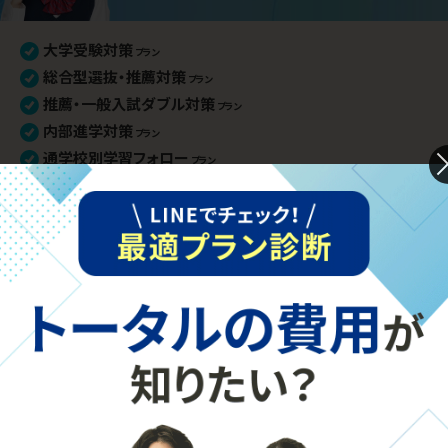
大学受験対策
プラン
総合型選抜・推薦対策
プラン
推薦・一般入試ダブル対策
プラン
内部進学対策
プラン
通学校別学習フォロー
プラン
苦手分野集中対策
プラン
定期テスト・評定対策
もっと見る
プラン
小論文・面接対策
プラン
部活との両立
学習プランを相談してみる
プラン
学習内容 基礎固め
プラン
英語資格検定対策
プラン
高校生の個別指導詳細
高校入学準備
プラン