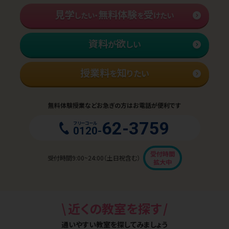
見学
無料体験
受
したい・
を
けたい
資料
欲
が
しい
授業料
知
を
りたい
無料体験授業などお急ぎの方はお電話が便利です
62-3759
フリーコール
0120-
受付時間
受付時間9:00~24:00（土日祝含む）
拡大中
\
/
近くの教室を探す
通いやすい教室を探してみましょう