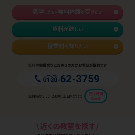
見学
無料体験
受
したい・
を
けたい
資料
欲
が
しい
授業料
知
を
りたい
無料体験授業などお急ぎの方はお電話が便利です
62-3759
フリーコール
0120-
受付時間
受付時間9:00~24:00（土日祝含む）
拡大中
\
/
近くの教室を探す