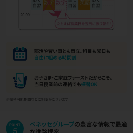
部活や習い事とも両立。
科目も曜日も
自由に組める時間割
お子さま・ご家庭ファースト
だからこそ。
当日授業前の連絡でも
振替OK
※振替可能期間などに制限がございます
ベネッセグループ
の豊富な情報で最適
POINT
5
な進路提案