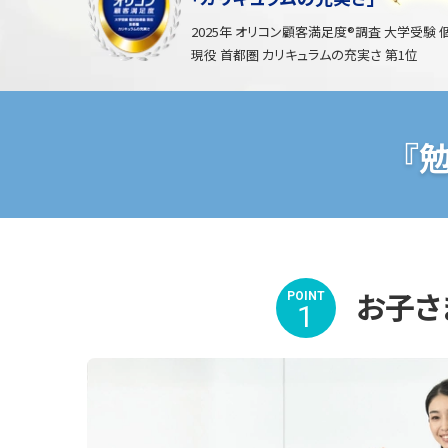
2025年 オリコン顧客満足度®調査 大学受験
現役 首都圏 カリキュラムの充実さ 第1位
『
お子さ
POINT
1