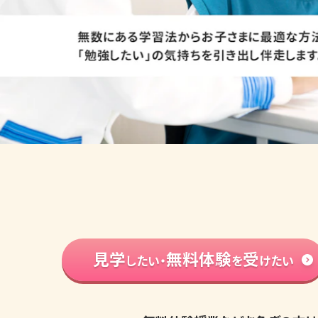
見学
無料体験
受
したい・
を
けたい