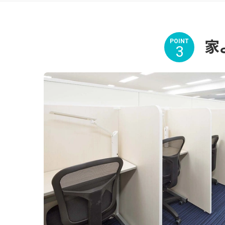
家
POINT
3