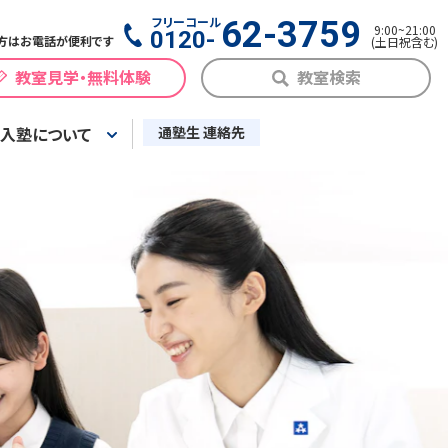
フリーコール
62-3759
9:00
~
21:00
0120-
方はお電話が便利です
(
土日祝含む
)
教室見学・無料体験
教室検索
入塾について
通塾生 連絡先