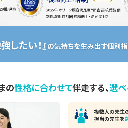
 個別指導塾
2025年 オリコン顧客満足度®調査 高校受験 個
別指導塾 首都圏 成績向上・結果 第1位
勉強したい！』
の気持ちを生み出す個別指
まの
性格に合わせて
伴走する、
選べ
複数人の先生
担当の先生を