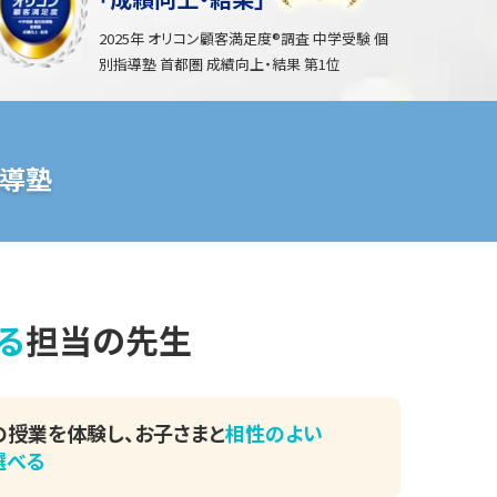
2025年 オリコン顧客満足度®調査 中学受験 個
別指導塾 首都圏 成績向上・結果 第1位
導塾
る
担当の先生
の授業を体験し、
お子さまと
相性のよい
選べる