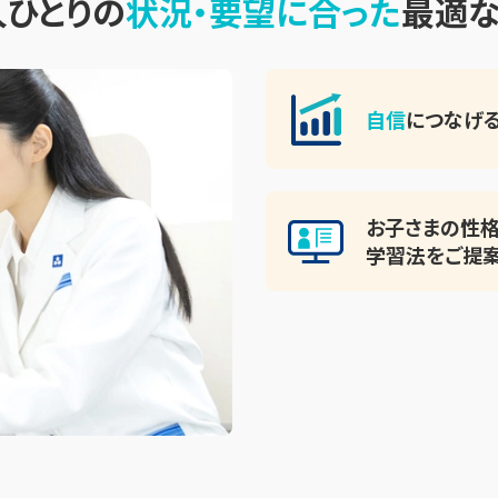
人ひとりの
状況・要望に合った
最適
自信
につなげる
お子さまの性格
学習法をご提