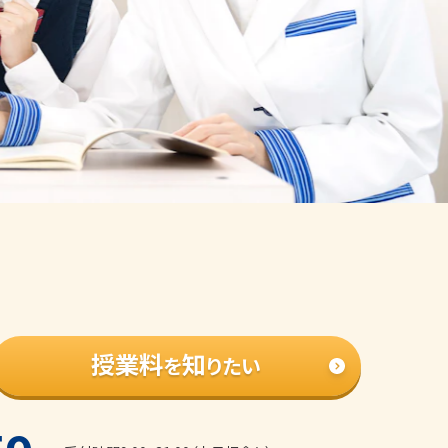
授業料
知
を
りたい