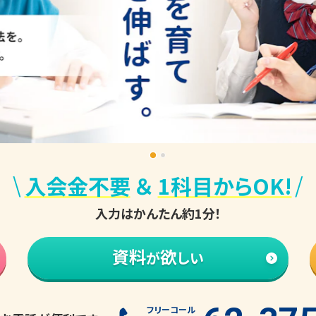
\
/
入会金不要
＆
1科目からOK!
入力はかんたん約1分！
資料
欲
が
しい
フリーコール