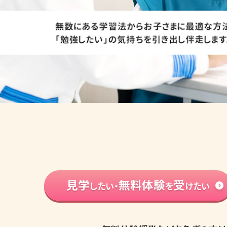
見学
無料体験
受
したい・
を
けたい