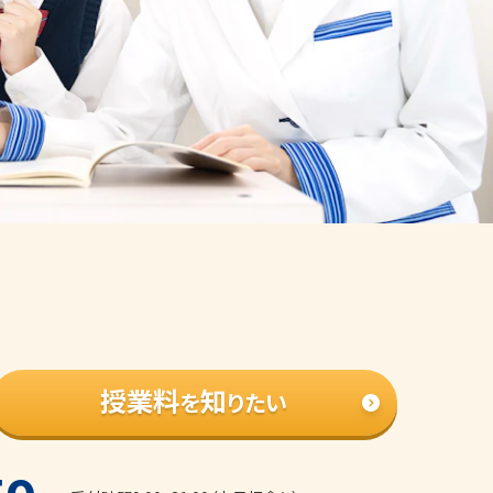
授業料
知
を
りたい