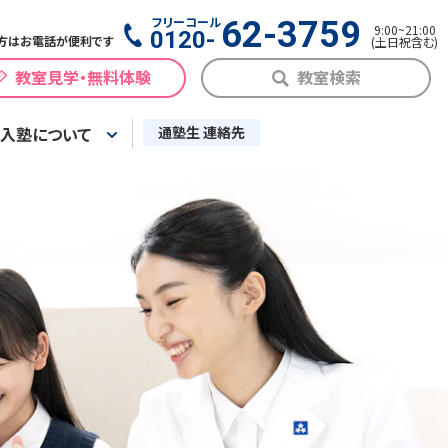
フリーコール
62-3759
9:00
~
21:00
0120-
方はお電話が便利です
(
土日祝含む
)
教室見学・無料体験
教室検索
入塾について
通塾生 連絡先