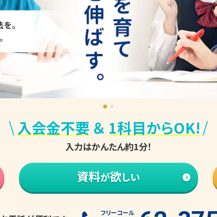
\
/
入会金不要
＆
1科目からOK!
入力はかんたん約1分！
資料
欲
が
しい
フリーコール