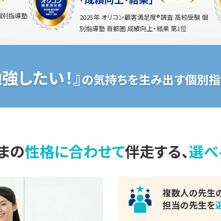
 個別指導塾
2025年 オリコン顧客満足度®調査 高校受験 個
別指導塾 首都圏 成績向上・結果 第1位
勉強したい！』
の気持ちを生み出す個別指
まの
性格に合わせて
伴走する、
選べ
複数人の先生
担当の先生を