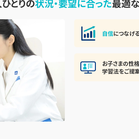
人ひとりの
状況・要望に合った
最適
自信
につなげる
お子さまの性格
学習法をご提