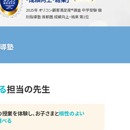
2025年 オリコン顧客満足度®調査 中学受験 個
別指導塾 首都圏 成績向上・結果 第1位
導塾
る
担当の先生
の授業を体験し、
お子さまと
相性のよい
選べる