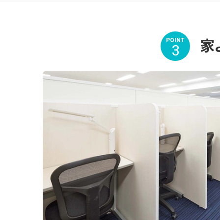
家
POINT
3