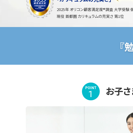
2025年 オリコン顧客満足度®調査 大学受験
現役 首都圏 カリキュラムの充実さ 第1位
『
お子さ
POINT
1