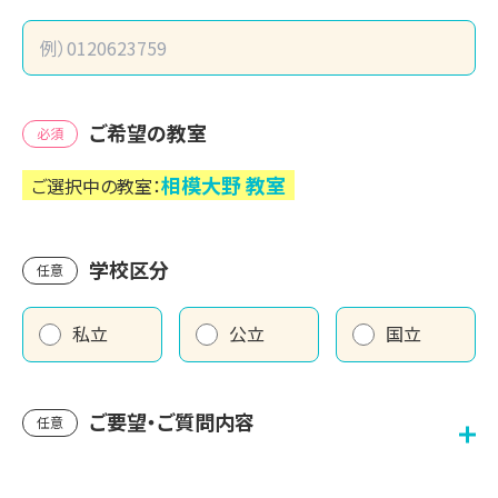
ご希望の教室
必須
相模大野
教室
ご選択中の教室：
学校区分
任意
私立
公立
国立
ご要望・ご質問内容
任意