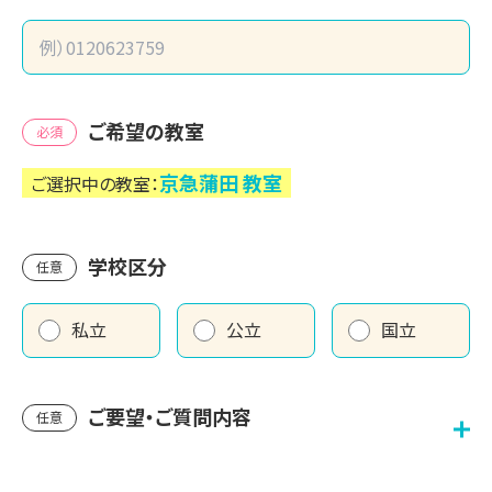
ご希望の教室
必須
京急蒲田
教室
ご選択中の教室：
学校区分
任意
私立
公立
国立
ご要望・ご質問内容
任意