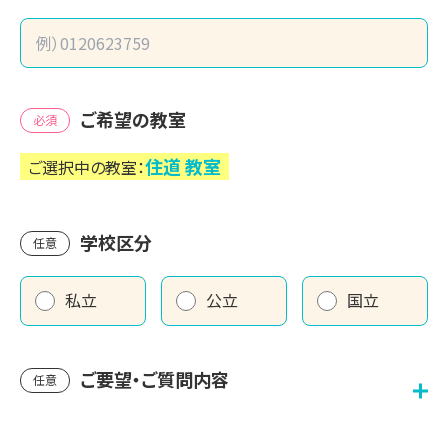
ご希望の教室
必須
住道
教室
ご選択中の教室：
学校区分
任意
私立
公立
国立
ご要望・ご質問内容
任意