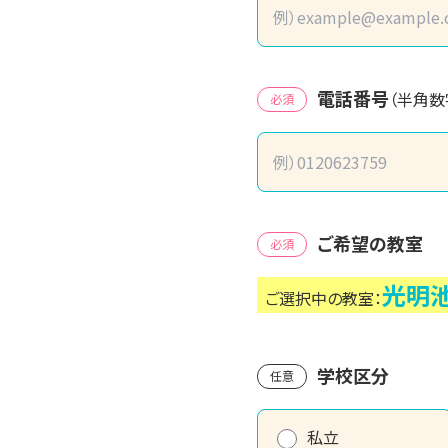
電話番号
（半角数
必須
ご希望の教室
必須
光明
ご選択中の教室：
学校区分
任意
私立