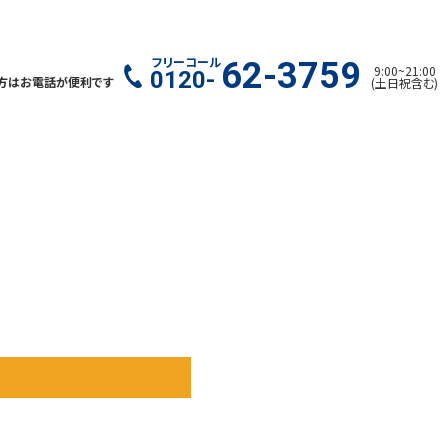
フリーコール
62-3759
9:00
~
21:00
0120-
方はお電話が便利です
(
土日祝含む
)