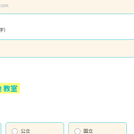
字）
池
教室
公立
国立