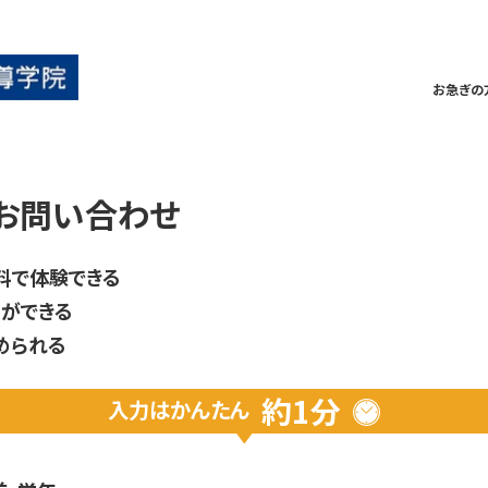
お急ぎの
お問い合わせ
料で体験できる
ができる
められる
約1分
入力は
かんたん