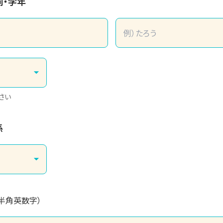
前・学年
さい
係
（半角英数字）