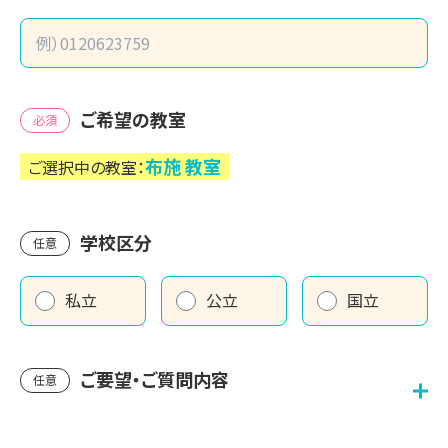
ご希望の教室
必須
布施
教室
ご選択中の教室：
学校区分
任意
私立
公立
国立
ご要望・ご質問内容
任意