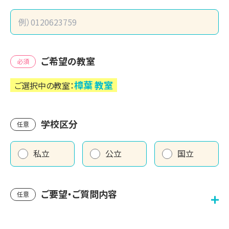
ご希望の教室
必須
樟葉
教室
ご選択中の教室：
学校区分
任意
私立
公立
国立
ご要望・ご質問内容
任意