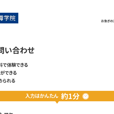
お急ぎの
問い合わせ
料で体験できる
ができる
められる
約1分
入力は
かんたん