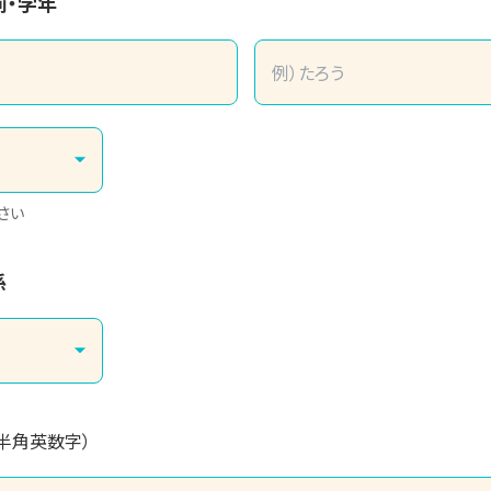
前・学年
さい
係
（半角英数字）