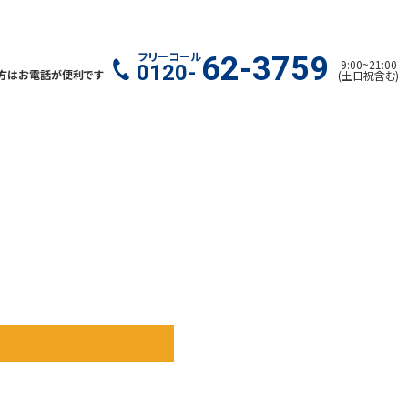
フリーコール
62-3759
9:00
~
21:00
0120-
方はお電話が便利です
(
土日祝含む
)