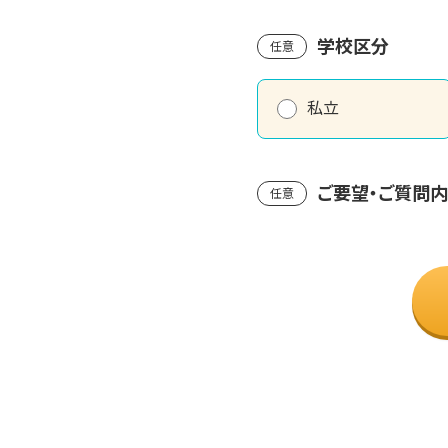
学校区分
任意
私立
ご要望・ご質問
任意