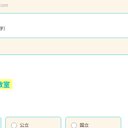
字）
教室
公立
国立