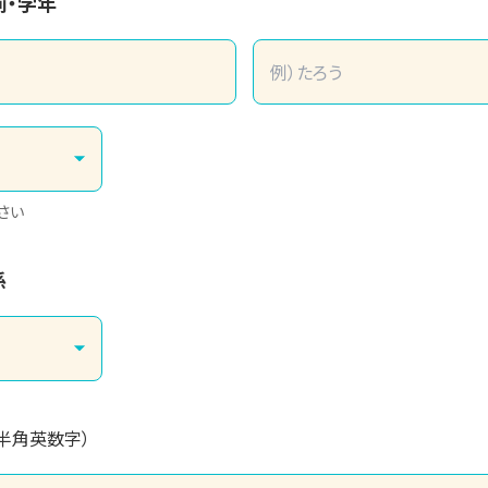
前・学年
さい
係
（半角英数字）