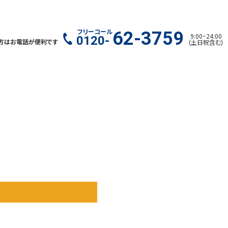
フリーコール
62-3759
9:00
~
24:00
0120-
方はお電話が便利です
(
土日祝含む
)