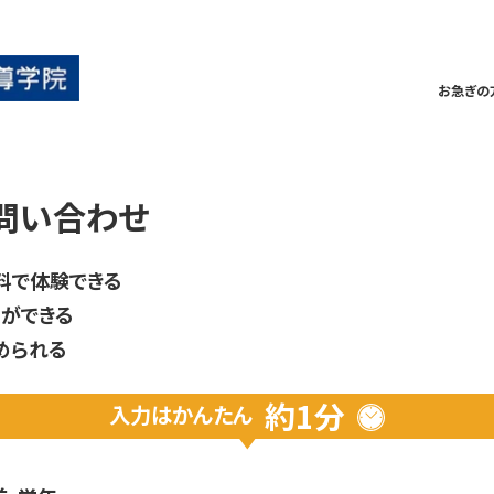
お急ぎの
問い合わせ
料で体験できる
ができる
められる
約1分
入力は
かんたん