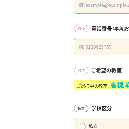
電話番号
（半角数
必須
ご希望の教室
必須
高槻
ご選択中の教室：
学校区分
任意
私立