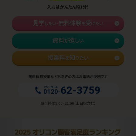
入力はかんたん約1分！
見学
無料体験
受
したい・
を
けたい
資料
欲
が
しい
授業料
知
を
りたい
無料体験授業などお急ぎの方はお電話が便利です
62-3759
フリーコール
0120-
受付時間9:00~21:00（土日祝含む）