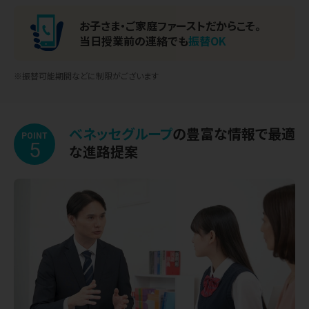
お子さま・ご家庭ファースト
だからこそ。
当日授業前の連絡でも
振替OK
※振替可能期間などに制限がございます
ベネッセグループ
の豊富な情報で最適
POINT
5
な進路提案