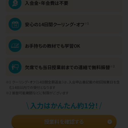
入会金・年会費は不要
安心の14日間
クーリング・オフ
※1
お手持ちの教材でも
学習OK
欠席でも当日授業前までの
連絡で無料振替
※2
※1 クーリング・オフ（14日間全額返金）は、
入会申込書記載の初回授業日を含
む
14日以内での受付となります
※2 振替可能期間などに制限がございます
\
/
入力はかんたん約1分！
授業料を確認する