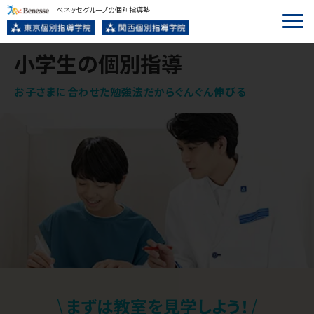
ベネッセグループの個別指導塾
小学生の個別指導
お子さまに合わせた勉強法だからぐんぐん伸びる
\
/
まずは
教室を見学
しよう！