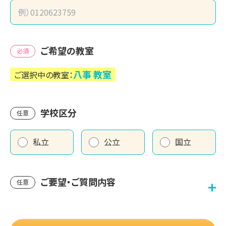
ご希望の教室
必須
八事
教室
ご選択中の教室：
学校区分
任意
私立
公立
国立
ご要望・ご質問内容
任意