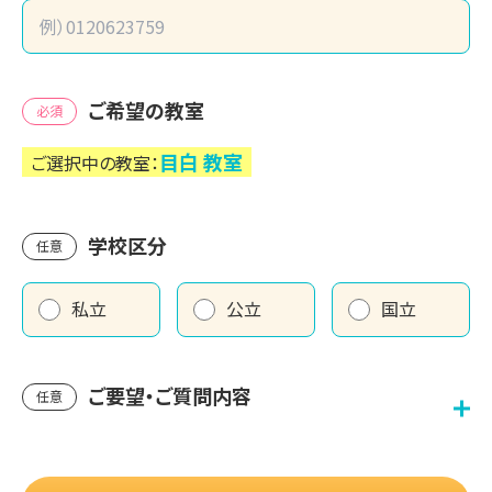
ご希望の教室
必須
目白
教室
ご選択中の教室：
学校区分
任意
私立
公立
国立
ご要望・ご質問内容
任意