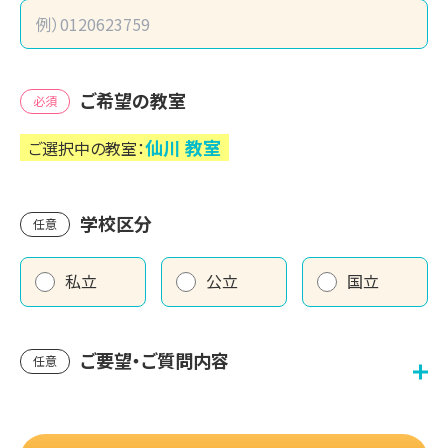
ご希望の教室
必須
仙川
教室
ご選択中の教室：
学校区分
任意
私立
公立
国立
ご要望・ご質問内容
任意