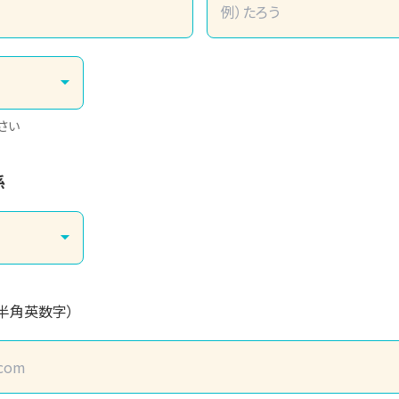
さい
係
（半角英数字）