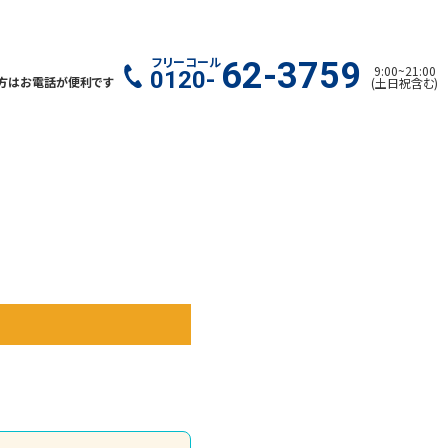
フリーコール
62-3759
9:00
~
21:00
0120-
方はお電話が便利です
(
土日祝含む
)