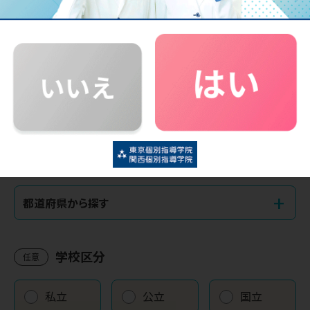
電話番号
（半角数字）
必須
ご希望の教室
必須
現在の位置情報から探す
または
+
都道府県から探す
学校区分
任意
私立
公立
国立