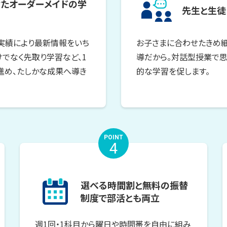
たオーダーメイドの学
先生と生徒「
実績により最新情報をいち
お子さまに合わせたきめ細
でなく先取り学習など、1
導だから。対話型授業で思
進め、たしかな成果へ導き
的な学習を促します。
POINT
4
選べる時間割と無料の振替
制度で部活とも両立
週1回・1科目から曜日や時間帯を自由に組み