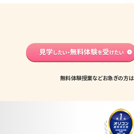
見学
無料体験
受
したい・
を
けたい
無料体験授業などお急ぎの方は