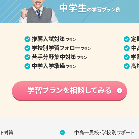
中学生
の学習プラン例
推薦入試対策
定
プラン
学校別学習フォロー
中
プラン
苦手分野集中対策
学
プラン
中学入学準備
高
プラン
学習プランを相談してみる
ト対策
中高一貫校・学校別サポート