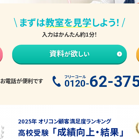
\
/
まずは
教室を見学
しよう！
入力はかんたん約1分！
資料
欲
が
しい
62-37
フリーコール
お電話が便利です
0120-
2025年 オリコン顧客満足度ランキング
「成績向上・結果」
高校受験