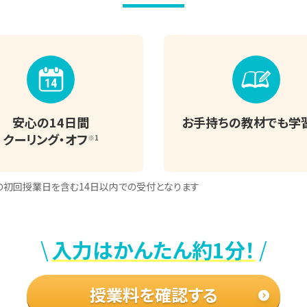
安心の14日間
お手持ちの教材でも
学
クーリング・オフ
※1
の初回授業日を含む
14日以内での受付となります
\
/
入力はかんたん約1分！
授業料を確認する