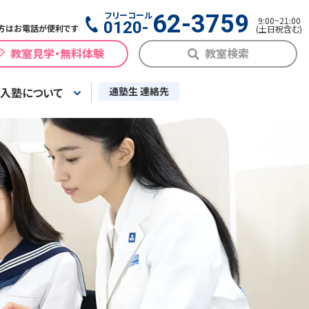
フリーコール
62-3759
9:00
~
21:00
0120-
方はお電話が便利です
(
土日祝含む
)
教室見学・無料体験
教室検索
入塾について
通塾生 連絡先