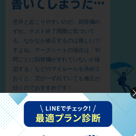
意外と起こりやすいのが、回答欄の
ずれ。テスト終了間際に気づいて
も、なかなか修正するのは難しいで
すよね。マークシートの場合は「10
問ごとに回答欄がずれていないか確
認する」などのマイルールを決めて
おくと、万が一ずれていても修正が
効くのでおすすめです！
●「分からなかった問題も回答シート
にはとりあえず印（☆とか）をつける