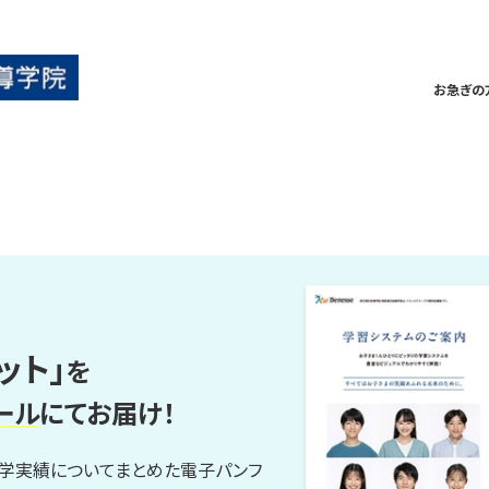
お急ぎの
ット」
を
ール
にてお届け！
進学実績についてまとめた電子パンフ