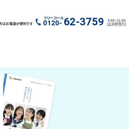
フリーコール
62-3759
9:00
~
21:00
0120-
方はお電話が便利です
(
土日祝含む
)