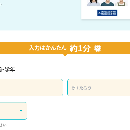
。
約1分
入力は
かんたん
前・学年
さい