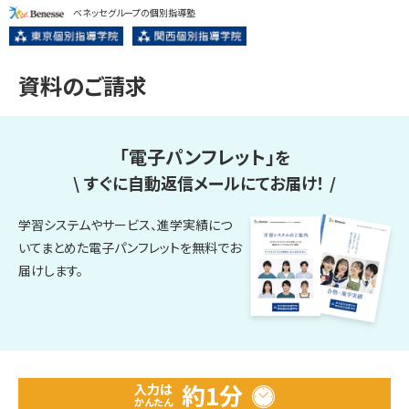
ベネッセグループの個別指導塾
資料のご請求
「電子パンフレット」
を
\
すぐに自動返信メール
にてお届け！
/
学習システムやサービス、進学実績につ
いてまとめた電子パンフレットを無料でお
届けします。
約1分
入力は
かんたん