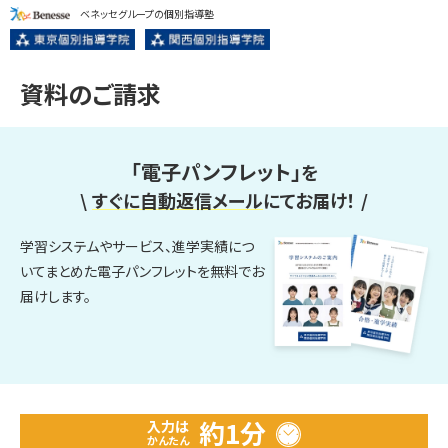
ベネッセグループの個別指導塾
資料のご請求
「電子パンフレット」
を
\
すぐに自動返信メール
にてお届け！
/
学習システムやサービス、進学実績につ
いてまとめた電子パンフレットを無料でお
届けします。
約1分
入力は
かんたん