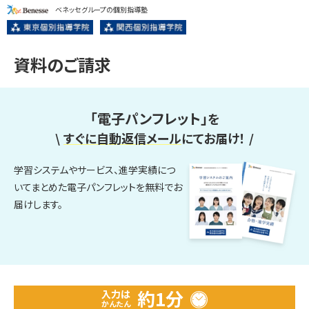
ベネッセグループの個別指導塾
資料のご請求
「電子パンフレット」
を
\
すぐに自動返信メール
にてお届け！
/
学習システムやサービス、進学実績につ
いてまとめた電子パンフレットを無料でお
届けします。
約1分
入力は
かんたん