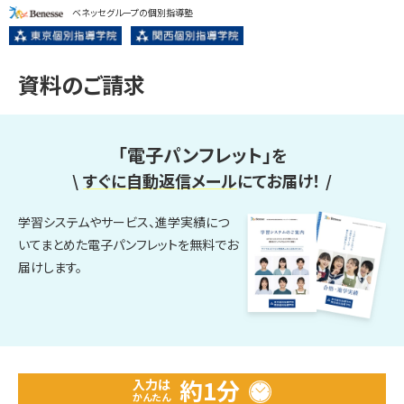
ベネッセグループの個別指導塾
資料のご請求
「電子パンフレット」
を
\
すぐに自動返信メール
にてお届け！
/
学習システムやサービス、進学実績につ
いてまとめた電子パンフレットを無料でお
届けします。
約1分
入力は
かんたん