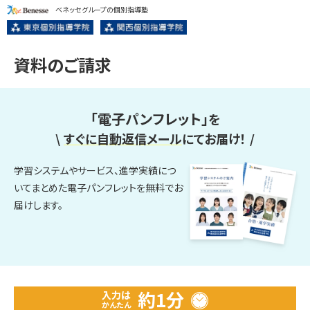
ベネッセグループの個別指導塾
資料のご請求
「電子パンフレット」
を
\
すぐに自動返信メール
にてお届け！
/
学習システムやサービス、進学実績につ
いてまとめた電子パンフレットを無料でお
届けします。
約1分
入力は
かんたん