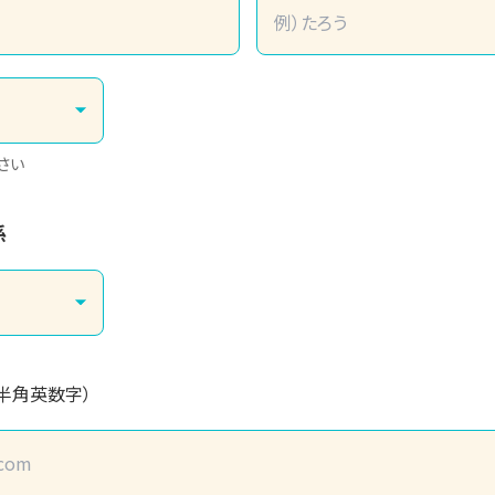
さい
係
（半角英数字）