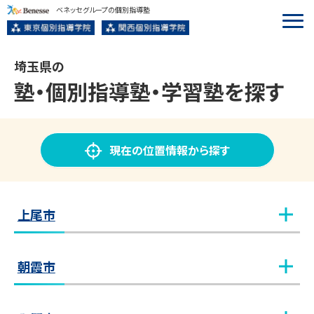
ベネッセグループの個別指導塾
埼玉県の
塾・個別指導塾
・学習塾
を探す
現在の位置情報から探す
上尾市
上尾教室
教室見学（無料）
朝霞市
朝霞台教室
教室見学（無料）