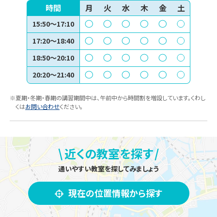
時間
月
火
水
木
金
土
15:50～17:10
17:20～18:40
18:50～20:10
20:20～21:40
※夏期・冬期・春期の講習期間中は、午前中から時間割を増設しています。くわし
くは
お問い合わせ
ください。
\
/
近くの教室を探す
通いやすい教室を探してみましょう
現在の位置情報から探す