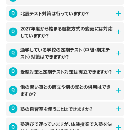
はい、もちろんです。
北辰テスト対策は行っていますか？
Q
A
ベネッセグループの豊富な情報力を活かして最新情報をい
ち早く把握しているため、
埼玉県
の受験事情や志望校に特化
はい、埼玉県にある各教室では北辰テストの偏差値アップに
2027年度から始まる選抜方式の変更には対応
A
Q
した効果的な受験対策が可能です。目標から逆算した1人ひ
向けた対策も行っています。
していますか？
とりに最適な完全オーダーメイドの学習プランの作成や強み
北辰テストの出題傾向を分析し、目標偏差値に到達するため
をいかせる出願戦略・入試方式のご提案を行い、最短ルート
はい、もちろん対応しています。
に「どの単元で得点すべきか」を明確にしたお子さま専用の
通学している学校の定期テスト（中間・期末テ
A
Q
での合格に向けて徹底サポートします。
埼玉県の公立入試では、2027年度より調査書の様式変更や
カリキュラムを作成し、対策を進めます。
スト）対策はできますか？
面接の全受検生への実施や、特色選抜の導入、マークシート
単なる点数アップにとどまらず、テスト結果に基づいた私立
2026年における受験指導の実績は以下の通りです。
東京個別指導学院では、これまでの指導経験から各学校の
方式の導入など、様々な変更があります。東京個別の各教室
高校の個別相談や公立高校の志望校選びまで戦略的にサポ
受験対策と定期テスト対策は両立できますか？
Q
A
大学受験：9,264名
定期テストの出題傾向を分析・把握し、通学中の学校に合わ
では、保護者様やお子さまと定期的な面談を実施し、変更点
ートかることが可能です。
高校受験：5,365名
せた定期テスト対策を行っています。
のご説明はもちろん、進路や志望校などの学習相談から出願
お子さまが通われている学校の学習と並行して受験対策を
他の習い事との両立や別の塾との併用はでき
A
中学受験：1,241名
Q
定期テスト前には無料のテスト対策補講も受講可能で、受講
戦略まで、きめ細かな受験指導を行います。
行える効率のよい学習カリキュラムをオーダーメイドで作成
ますか？
していない教科の補講も受けられるので、総合的な対策が行
するので、学習をプラスすることなく内申点・評定アップと志
え、内申点・評定アップを目指せます。
はい、可能です。
望校対策を両立できます。
塾の自習室を使うことはできますか？
Q
A
東京個別指導学院では時間割を自由に組むことができ、当
※無料補講の授業形態は通常授業と異なります。また、受講
日の振替も無料で可能であるため、他の習い事や塾（集団
はい、無料でご利用いただける自習スペースをご用意してい
塾選びで迷っていますが、体験授業で入塾を決
A
回数には制限がございます
Q
塾）との両立もしやすいです。
ます。