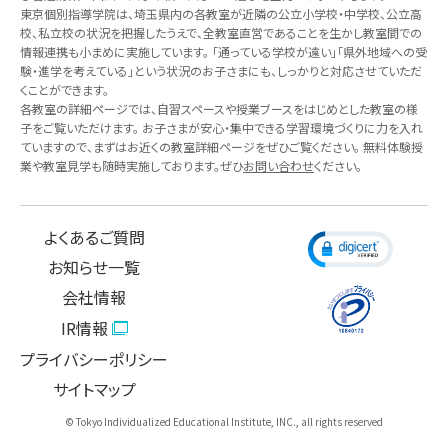
東京個別指導学院は、埼玉県内の各教室が近隣の公立小学校・中学校、公立高
校、私立校の状況を把握したうえで、全教室直営であることを生かし教室間での
情報連携も小まめに実施しています。 「通っている学校が遠い」「県外地域への受
験・進学を考えている」という状況のお子さまにも、しっかりと対応させていただ
くことができます。
各教室の詳細ページでは、自習スペースや授業ブースをはじめとした教室の様
子をご覧いただけます。 お子さまが安心・集中できる学習環境づくりに力を入れ
ていますので、まずはお近くの教室詳細ページをぜひご覧ください。 無料体験授
業や教室見学も随時実施しております。ぜひ
お問い合わせ
ください。
よくあるご質問
お知らせ一覧
会社情報
IR情報
プライバシーポリシー
サイトマップ
© Tokyo Individualized Educational Institute, INC., all rights reserved