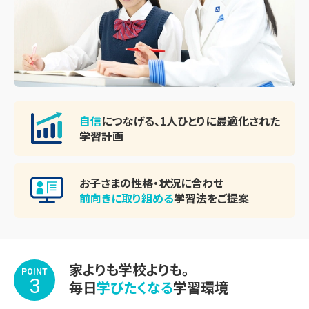
自信
につなげる、
1人ひとりに最適化された
学習計画
お子さまの性格・状況に合わせ
前向きに取り組める
学習法をご提案
家よりも学校よりも。
POINT
3
毎日
学びたくなる
学習環境