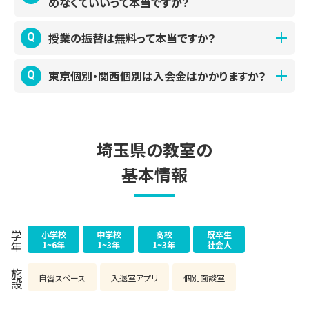
めなくていいって本当ですか？
苦手科目だけ当塾で対策する生徒さんも多くいらっしゃいま
教室が開校している時間であれば、ご利用いただけます。
す。
はい、もちろんです。
「学校帰りに寄れる」「家よりも集中できる」と好評です。
授業の振替は無料って本当ですか？
Q
A
Webサイトで見た情報と、実際の授業や教室の雰囲気に違い
※ 状況により事前の予約などをご相談する場合がありま
がないかご判断いただくために、体験授業を実施させていた
はい、授業当日でも、授業開始前までにご連絡いただければ
東京個別・関西個別は入会金はかかりますか？
Q
A
す。くわしくは各教室にお問い合わせください
だきます。
無料で振り替え可能です。
※ 自習スペースは、教室によって使用状況(条件)や有無が
体験授業を受けられたあと、しっかりとご家族で検討したう
入塾時にご負担いただく費用は、授業料・設備費のみです。入
A
異なる場合がございます。くわしくはお問い合わせください
えで、1番よかった塾をお決めください。
振替回数に制限はございませんが、振り替えできる期間など
会金はいただいておりません。
に制限がございます。くわしくはお問い合わせください。
埼玉県
の教室の
各教室の写真・雰囲気を見てみる（教室検索）
無料体験授業のお問い合わせ
授業料を問い合わせる
時間割や授業の振替について
まずは教室見学のみお問い合わせ
無料体験についてもっと見る
基本情報
授業料について
振替の仕組みについて問い合わせる
自習スペースなどの学習環境について
小学校
中学校
高校
既卒生
学年
1~6年
1~3年
1~3年
社会人
施設
自習スペース
入退室アプリ
個別面談室