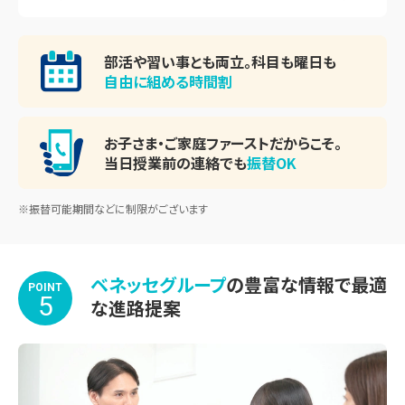
部活や習い事とも両立。
科目も曜日も
自由に組める時間割
お子さま・ご家庭ファースト
だからこそ。
当日授業前の連絡でも
振替OK
※振替可能期間などに制限がございます
ベネッセグループ
の豊富な情報で最適
POINT
5
な進路提案