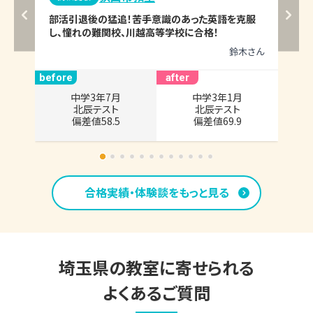
部活引退後の猛追！苦手意識のあった英語を克服
知
し、憧れの難関校、川越高等学校に合格！
た
鈴木
さん
before
after
中学3年7月

中学3年1月

北辰テスト

北辰テスト

偏差値58.5
偏差値69.9
合格実績・体験談をもっと見る
埼玉県
の教室に寄せられる
よくあるご質問