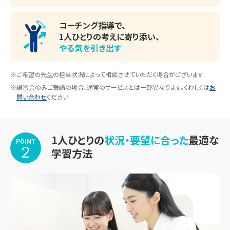
コーチング指導で、
1人ひとりの考えに寄り添い、
やる気を引き出す
※ご希望の先生の担当状況によって相談させていただく場合がございます
※講習会のみご受講の場合、通常のサービスとは一部異なります。くわしくは
お
問い合わせ
ください
1人ひとりの
状況・要望に合った
最適な
POINT
2
学習方法