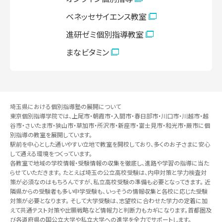
ベネッセサイエンス教室
進研ゼミ個別指導教室
まなビタミン
埼玉県における個別指導塾の展開について
東京個別指導学院では、上尾市・朝霞市・入間市・春日部市・川口市・川越市・越
谷市・さいたま市・狭山市・草加市・所沢市・新座市・富士見市・和光市・蕨市に個
別指導の教室を展開しています。
駅前を中心とした通いやすい立地で教室を開校しており、多くのお子さまに安心
して通える環境をつくっています。
各教室で地域の学校情報・受験情報の収集を徹底し、進路や学習の指導に当た
らせていただきます。 たとえば埼玉の公立高校受験は、内申対策と学力検査対
策が必須なのはもちろんですが、私立高校受験の準備も必要となってきます。 近
隣県からの受験者も多い中学受験も、いっそうの情報収集と各校に応じた受験
対策が必要となります。 そして大学受験は、志望校に合わせた学力の定着に加
えて共通テスト対策や出願戦略など情報力と判断力もカギになります。首都圏及
び各道府県の国公立大学や私立大学への進学を全力でサポートします。