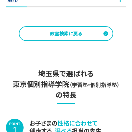
蕨教室
教室見学（無料）
教室検索に戻る
埼玉県
で選ばれる
東京個別指導学院
（学習塾・個別指導塾）
の特長
お子さまの
性格に合わせて
POINT
1
伴走する、
選べる
担当の先生