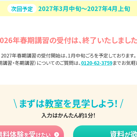
2027年3月中旬〜2027年4月上旬
次回予定
2026年春期講習の受付は、
終了いたしました
2027年春期講習の受付開始は、1月中旬ごろを予定しております。
期講習・冬期講習）についてのご質問は、
0120-62-3759
までお気軽
\
/
まずは
教室を見学
しよう！
入力はかんたん約1分！
資料
無料体験
受
が
を
けたい