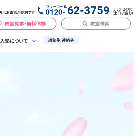
フリーコール
62-3759
9:00
~
24:00
0120-
方はお電話が便利です
(
土日祝含む
)
教室見学・無料体験
教室検索
入塾について
通塾生 連絡先