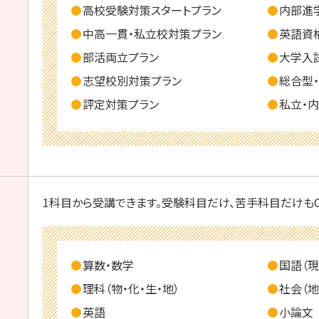
高校受験対策スタートプラン
内部進
中高一貫・私立校対策プラン
英語資
部活両立プラン
大学入
志望校別対策プラン
総合型
評定対策プラン
私立・
1科目から受講できます。受験科目だけ、苦手科目だけもO
算数・数学
国語（現
理科（物・化・生・地）
社会（地
英語
小論文