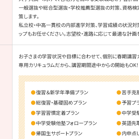
一般選抜や総合型選抜・学校推薦型選抜の対策、資格検
策します。
私立校・中高一貫校の内部進学対策、学習成績の状況対
ップもお任せください。志望校・進路に応じて最適な計画
お子さまの学習状況や目標に合わせて、個別に春期講習カ
専用カリキュラムだから、講習期間途中からの開始もOK！
復習＆新学年準備プラン
苦手克
総復習・基礎固めプラン
予習プ
学習習慣定着プラン
中学受
中学受験他塾フォロープラン
英語先
帰国生サポートプラン
内申点