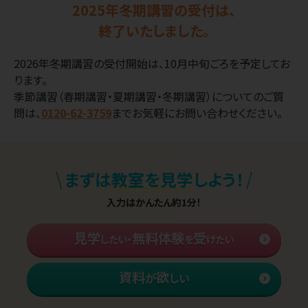
2025年冬期講習の受付は、
終了いたしました。
2026年冬期講習の受付開始は、10月中旬ごろを予定してお
ります。
季節講習（春期講習・夏期講習・冬期講習）についてのご質
問は、
0120-62-3759
までお気軽にお問い合わせください。
\
/
まずは
教室を見学
しよう！
入力はかんたん約1分！
見学
無料体験
受
したい・
を
けたい
資料
欲
が
しい