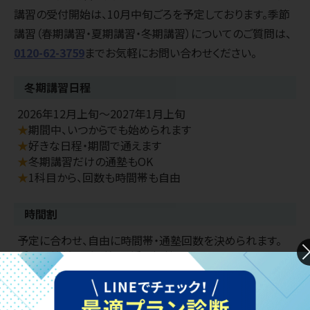
講習の受付開始は、10月中旬ごろを予定しております。季節
講習（春期講習・夏期講習・冬期講習）についてのご質問は、
0120-62-3759
までお気軽にお問い合わせください。
冬期講習日程
2026年12月上旬〜2027年1月上旬
★
期間中、いつからでも始められます
★
好きな日程・期間で通えます
★
冬期講習だけの通塾もOK
★
1科目から、回数も時間帯も自由
時間割
予定に合わせ、自由に時間帯・通塾回数を決められます。
授業開始前のご連絡で、授業振替も無料です。
※
振替可能期間などは制限がございます。くわしくは
お問い合わせ
ください