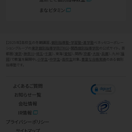
まなビタミン
【2025年】高校生の冬期講習。
個別指導塾・学習塾・進学塾
ベネッセコーポレー
ショングループの
東京個別指導学院(TKG)
・
関西個別指導学院
の公式サイト。 首
都圏（
東京
・
神奈川
・
埼玉
・
千葉
）、東海（
愛知
）、関西（
京都
・
大阪
・
兵庫
）、九州（
福
岡
）で教室を展開中。
小学生
・
中学生
・
高校生
対象。
豊富な合格実績
のある個別
指導塾です。
よくあるご質問
お知らせ一覧
会社情報
IR情報
プライバシーポリシー
サイトマップ