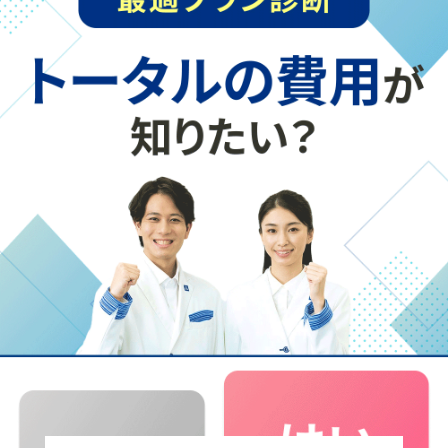
講座内容
大学入試へ向けて、合格力を高める受験戦略と学習計画
をご提案します。
一般選抜や総合型選抜・学校推薦型選抜の対策、資格検定
対策など必要な内容に絞って対策します。
私立校・中高一貫校の内部進学対策、学習成績の状況対策
（評定対策）もお任せください。
志望校・進路に応じて最適な計画を立てて対策します。
1科目から回数も時間帯も自由にお選びいただけ、冬休み
だけの短期通塾も可能です。
カリキュラム（一例）
学習状況や目標に合わせて、高校生1人ひとりに専用の冬
期講習プランを作成します。
専用カリキュラムだから、講習期間途中からの開始もOK！