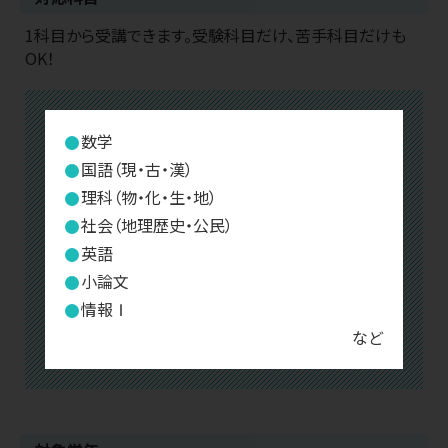
1科目から受講できます。受験科目だけ、苦手科目だけも
OK！
数学
国語（現・古・漢）
理科（物・化・生・地）
社会（地理歴史・公民）
英語
小論文
情報Ⅰ
など