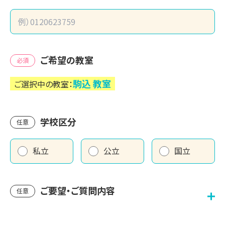
ご希望の教室
必須
駒込
教室
ご選択中の教室：
学校区分
任意
私立
公立
国立
ご要望・ご質問内容
任意