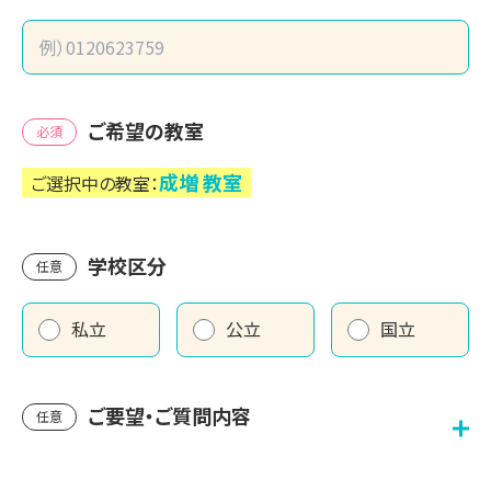
ご希望の教室
必須
成増
教室
ご選択中の教室：
学校区分
任意
私立
公立
国立
ご要望・ご質問内容
任意