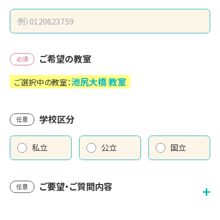
ご希望の教室
必須
池尻大橋
教室
ご選択中の教室：
学校区分
任意
私立
公立
国立
ご要望・ご質問内容
任意