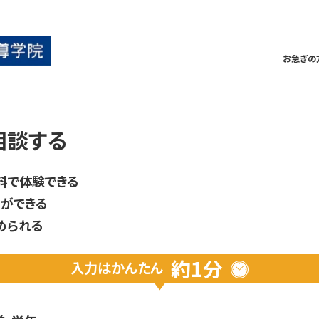
お急ぎの
相談する
料で体験できる
ができる
められる
約1分
入力は
かんたん