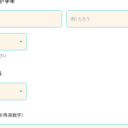
前・学年
さい
係
（半角英数字）