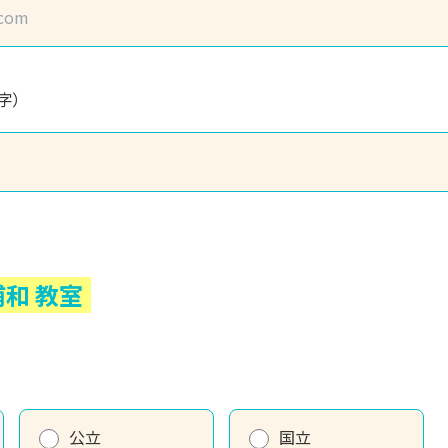
字）
浦和
教室
公立
国立