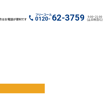
フリーコール
62-3759
9:00
~
21:00
0120-
方はお電話が便利です
(
土日祝含む
)