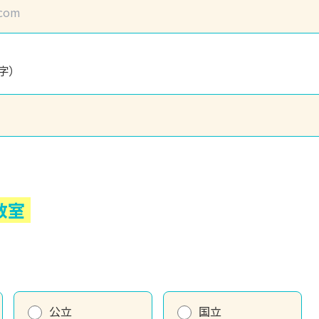
字）
教室
公立
国立