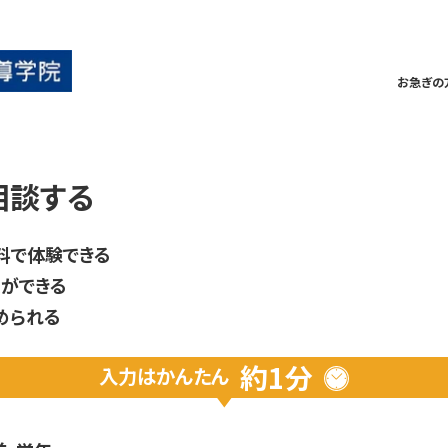
お急ぎの
相談する
料で体験できる
ができる
められる
約1分
入力は
かんたん