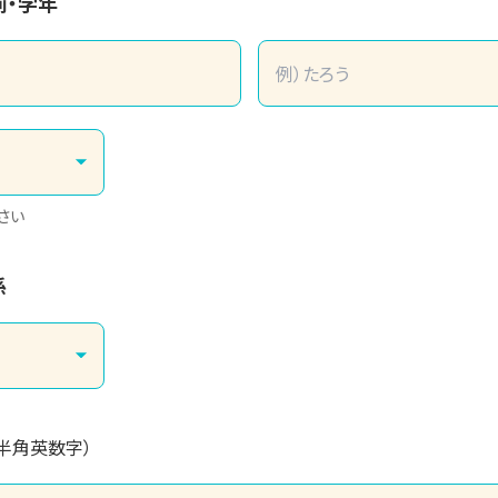
前・学年
さい
係
（半角英数字）