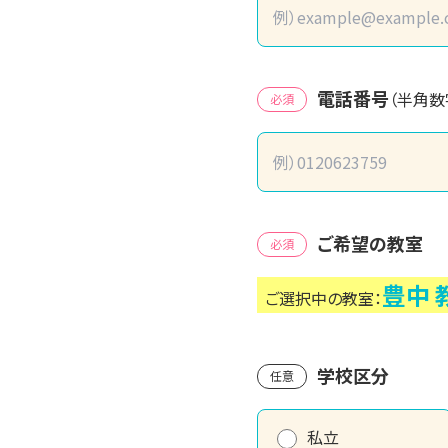
電話番号
（半角数
必須
ご希望の教室
必須
豊中
ご選択中の教室：
学校区分
任意
私立