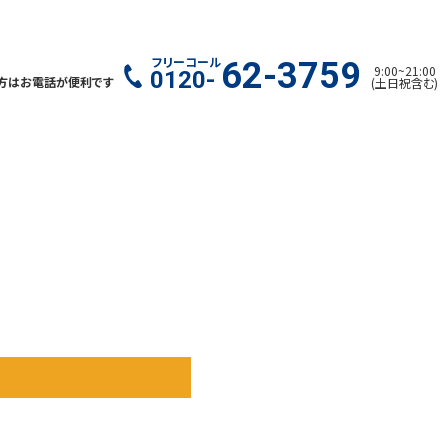
フリーコール
62-3759
9:00
~
21:00
0120-
方はお電話が便利です
(
土日祝含む
)