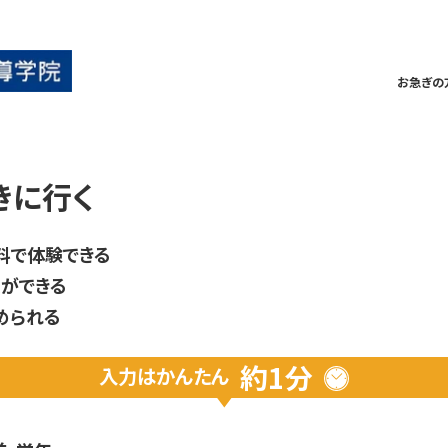
お急ぎの
きに行く
料で体験できる
ができる
められる
約1分
入力は
かんたん