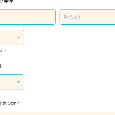
前・学年
さい
係
（半角英数字）