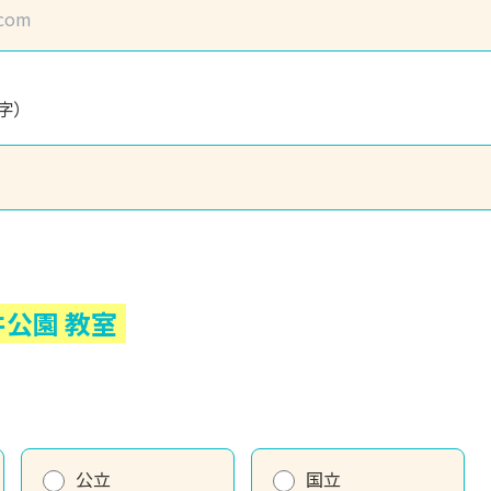
字）
井公園
教室
公立
国立