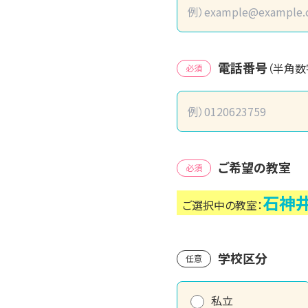
電話番号
（半角数
必須
ご希望の教室
必須
石神
ご選択中の教室：
学校区分
任意
私立