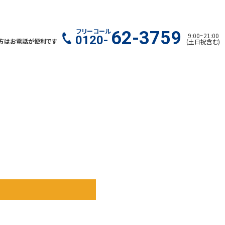
フリーコール
62-3759
9:00
~
21:00
0120-
方はお電話が便利です
(
土日祝含む
)