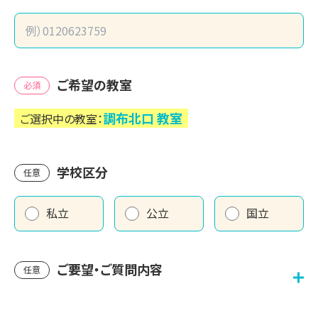
ご希望の教室
必須
調布北口
教室
ご選択中の教室：
学校区分
任意
私立
公立
国立
ご要望・ご質問内容
任意