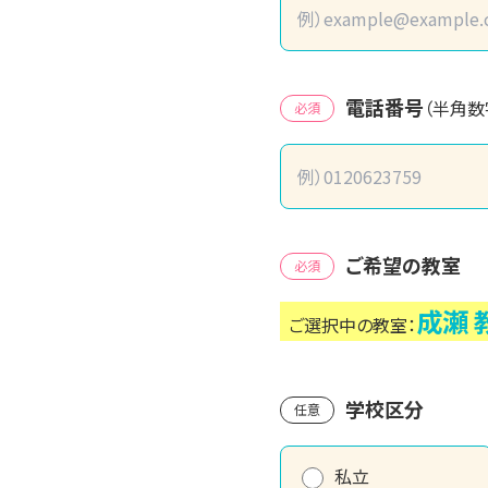
電話番号
（半角数
必須
ご希望の教室
必須
成瀬
ご選択中の教室：
学校区分
任意
私立