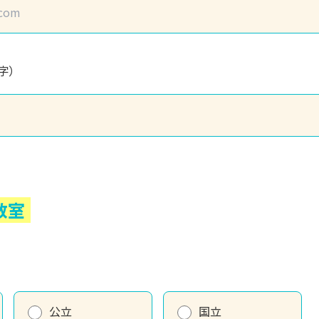
字）
教室
公立
国立