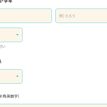
前・学年
さい
係
（半角英数字）