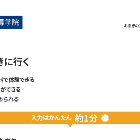
お急ぎの
きに行く
料で体験できる
ができる
められる
約1分
入力は
かんたん