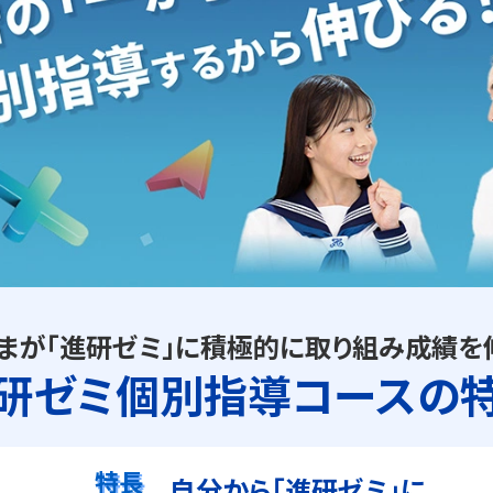
ー。ご質問・ご相談など、どんな小さなことでもお気軽にお声かけ
まが「進研ゼミ」に
積極的に取り組み成績を
研ゼミ個別指導
コースの
特長
自分から「進研ゼミ」に