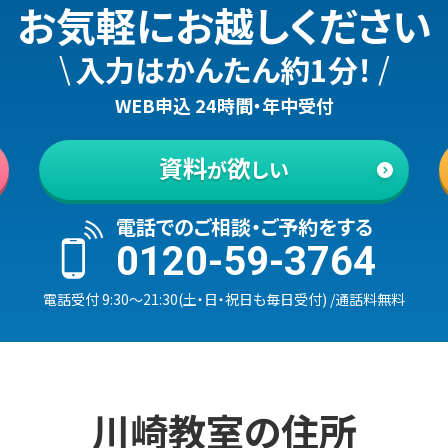
お気軽にお越しください
\
/
入力はかんたん約1分！
WEB申込 24時間・年中受付
資料
欲
が
しい
電話でのご相談・ご予約をする
0120-59-3764
電話受付
9:30
〜
21:30
(
土・日・祝日も毎日受付
)
/通話料無料
川崎
教室の
住所