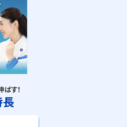
ください。
講師が隣に座って授業をする
伸ばす！
特長