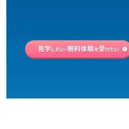
見学
無料体験
受
したい・
を
けたい