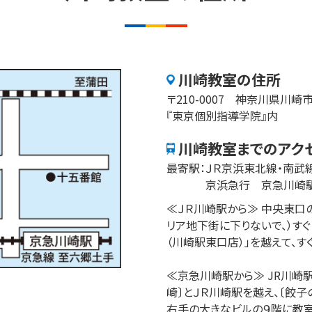
川崎
教室の住所
〒
210-0007
神奈川県
川崎
『東京個別指導学院』内
川崎
教室までのアク
最寄駅：
ＪＲ京浜東北線・南武
京浜急行　京急川崎
≪ＪＲ川崎駅から≫ 中央東口
リア地下街に下りないで、）すぐ
（川崎駅東口店）」を越えて、す
≪京急川崎駅から≫ JR川崎駅
崎〕とＪＲ川崎駅を越え、〔餃子
右手の大きなビルの９階に教室