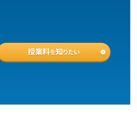
授業料
知
を
りたい