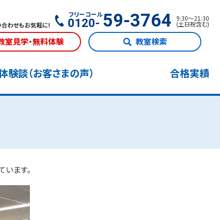
フリーコール
59-3764
9:30
〜
21:30
0120-
(
土日祝含む
)
合わせもお気軽に!
教室見学・無料体験
教室検索
体験談（お客さまの声）
合格実績
ています。