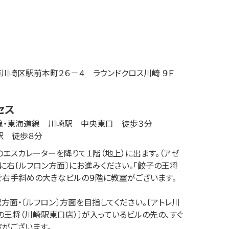
市
川崎区駅前本町
２６－４
ラウンドクロス川崎 ９Ｆ
セス
線・東海道線　川崎駅　中央東口　徒歩３分

駅　徒歩８分
のエスカレーターを降りて１階（地上）に出ます。（アゼ
に右〔ルフロン方面〕にお進みください。「餃子の王将
ぐ右手斜めの大きなビルの９階に教室がございます。 

方面・〔ルフロン〕方面を目指してください。〔アトレ川
の王将（川崎駅東口店）〕が入っているビルの先の、すぐ
がございます。