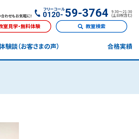
フリーコール
59-3764
9:30
〜
21:30
0120-
(
土日祝含む
)
合わせもお気軽に!
教室見学・無料体験
教室検索
体験談（お客さまの声）
合格実績