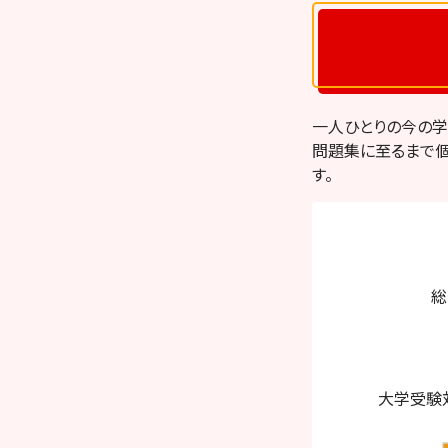
一人ひとりの今の学
問題集に至るまで個
す。
プラザ・サウスウエス
総
大学受験