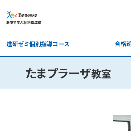
教室で学ぶ個別指導塾
合格逆
進研ゼミ個別指導コース
たまプラーザ​
教室