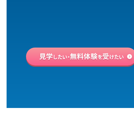
見学
無料体験
受
したい・
を
けたい