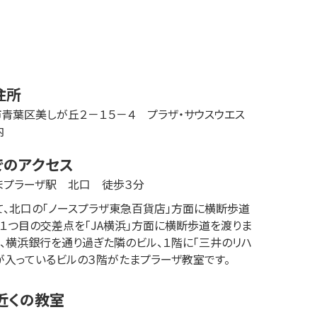
住所
市
青葉区美しが丘
２－１５－４
プラザ・サウスウエス
内
でのアクセス
まプラーザ駅　北口　徒歩３分
、北口の「ノースプラザ東急百貨店」方面に横断歩道
。１つ目の交差点を「JA横浜」方面に横断歩道を渡りま
き、横浜銀行を通り過ぎた隣のビル、１階に「三井のリハ
」が入っているビルの３階がたまプラーザ教室です。
近くの教室