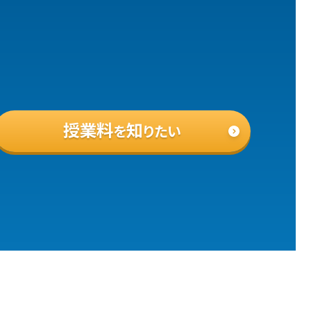
授業料
知
を
りたい