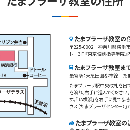
たまプラーザ​
教室の
住所
たまプラーザ​
教室の
〒
225-0002
神奈川県
横浜
ト ３Ｆ 『東京個別指導学院』
たまプラーザ​
教室ま
最寄駅：
東急田園都市線　た
たまプラーザ駅中央改札を出て
を渡り、右手に進んでください
す。「JA横浜」を右手に見て歩
ウス（たまプラーザセンター）
たまプラーザ​
教室の