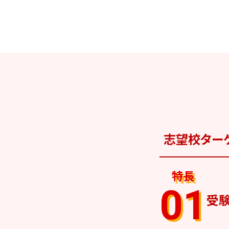
志望校ター
特長
01
受