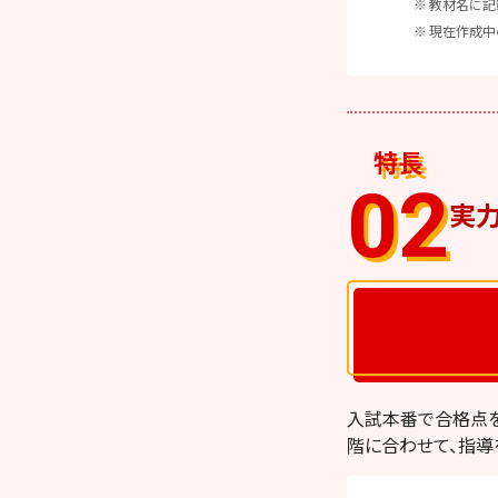
教材名に記
現在作成中
特長
02
実
入試本番で合格点を
階に合わせて、指導