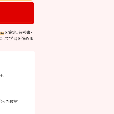
ラム
を策定。参考書・
にして学習を進めま
集中できる環境でレッスンを受
計。
合った教材