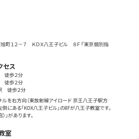
市
旭町
１２－７
ＫＤＸ八王子ビル ８Ｆ 『東京個別指
クセス
　徒歩２分

　徒歩２分

駅　徒歩２分
ナルを右方向（東放射線アイロード 京王八王子駅方
側にある「KDX八王子ビル」の8Fが八王子教室です。
店）」があります。
教室