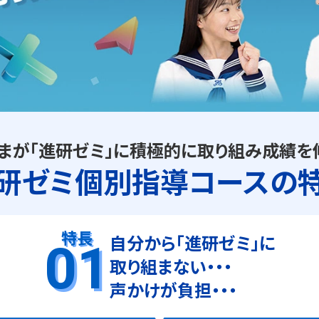
まが「進研ゼミ」に
積極的に取り組み成績を
研ゼミ個別指導
コースの
スターミナルを右方向に進むと左側にある「KDX八王子ビル」8F
特長
自分から「進研ゼミ」に
01
取り組まない・・・
声かけが負担・・・