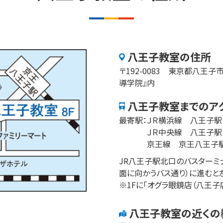
八王子
教室の住所
〒
192-0083
東京都
八王子
導学院』内
八王子
教室までのア
最寄駅：
ＪＲ横浜線　八王子駅
ＪＲ中央線　八王子駅
京王線　京王八王子
JR八王子駅北口のバスターミ
面に向かうバス通り）に進むと左
※1Fに「オグラ眼鏡店（八王子
八王子
教室の近くの