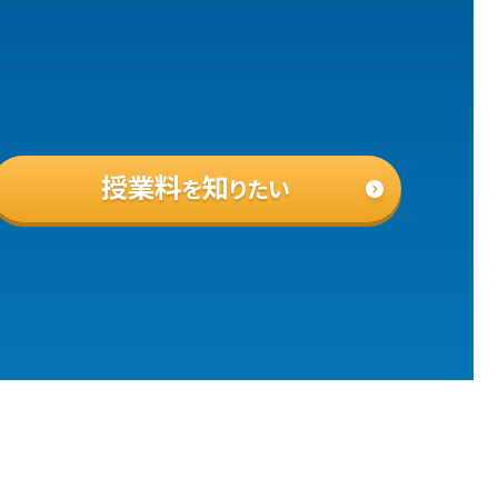
授業料
知
を
りたい