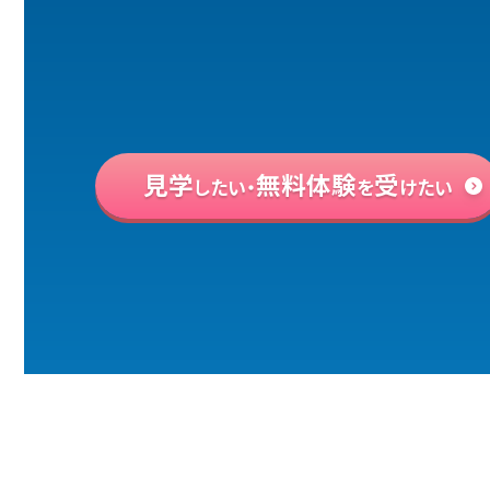
見学
無料体験
受
したい・
を
けたい