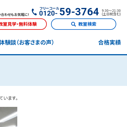
フリーコール
59-3764
9:30
〜
21:30
0120-
(
土日祝含む
)
合わせもお気軽に!
教室見学・無料体験
教室検索
体験談（お客さまの声）
合格実績
ています。