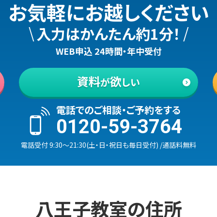
お気軽にお越しください
\
/
入力はかんたん約1分！
WEB申込 24時間・年中受付
資料
欲
が
しい
電話でのご相談・ご予約をする
0120-59-3764
電話受付
9:30
〜
21:30
(
土・日・祝日も毎日受付
)
/通話料無料
八王子
教室の
住所