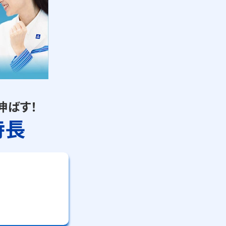
伸ばす！
特長
が八王子教室です
教室で何かわからないことが