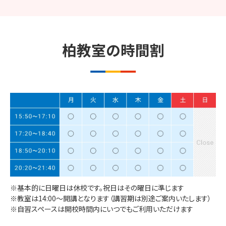
特長
01
受験でやるべきことに迷わな
い
柏​
教室の
時間割
集中できる環境でレッスンを受けることができます。
全科目個別カリキュラム
一人ひとりの今の学力と志望大の合格ライン、
使える時間から逆算した、
個別カリキュラム
を
策定。参考書・問題集に至るまで個別に選定
し、
全科目で「いつまでに・何を・どのレベルま
で」
を明確にして学習を進めます。
※基本的に日曜日は休校です。祝日はその曜日に準じます
※教室は14:00～開講となります（講習期は別途ご案内いたします）
※自習スペースは開校時間内にいつでもご利用いただけます
個別カリキュラムの