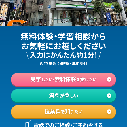
無料体験・学習相談から
お気軽にお越しください
\
/
入力はかんたん約1分！
WEB申込 24時間・年中受付
見学
無料体験
受
したい・
を
けたい
資料
欲
が
しい
授業料
知
を
りたい
電話でのご相談・ご予約をする