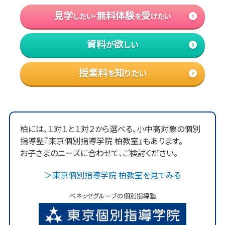
見学
無料体験
受
したい・
を
けたい
個別コーチング
資料
欲
が
しい
特任コーチが学習進捗を確認。状況・進捗に応
授業料
知
を
りたい
じて学び方や学習方法の見直しを提案し、効率
よく志望校合格に向けて進めるようにサポート
します。
柏
には、１対１と１対２から選べる、小中高対象の個別
指導塾『
東京
個別指導学院
柏
教室』もあります。
集中でき学習時間を増やせる
お子さまのニーズに合わせて、ご検討ください。
自習席
＞
東京
個別指導学院
柏
教室を見てみる
授業がある日以外でも自由に使える自習
ベネッセグループの個別指導塾
席を用意。
ともに学ぶ生徒の姿に刺激を
受けながら、ご自宅以上に集中できます。