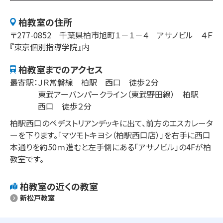
柏​
教室の住所
〒
277-0852
千葉県
柏市
旭町
１－１－４
アサノビル ４Ｆ
『東京個別指導学院』内
柏​
教室までのアクセス
最寄駅：
ＪＲ常磐線　柏駅　西口　徒歩２分

東武アーバンパークライン（東武野田線）　柏駅　
西口　徒歩２分
柏駅西口のペデストリアンデッキに出て、前方のエスカレータ
ーを下ります。「マツモトキヨシ（柏駅西口店）」を右手に西口
本通りを約50ｍ進むと左手側にある「アサノビル」の4Fが柏
教室です。
柏​
教室の近くの教室
新松戸教室