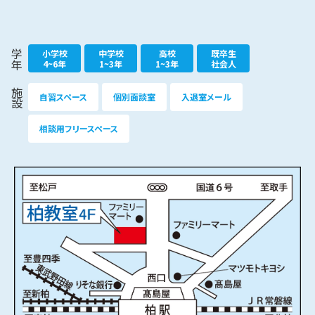
小学校
中学校
高校
既卒生
学年
4~6年
1~3年
1~3年
社会人
施設
自習スペース
個別面談室
入退室メール
相談用フリースペース