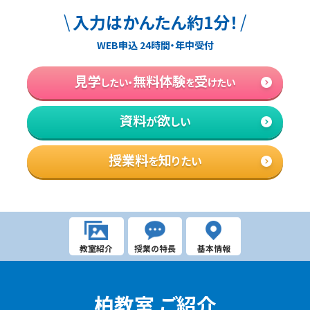
特長
\
/
入力はかんたん約1分！
WEB申込 24時間・年中受付
総合点で合格点を上回るように、全科目
指導で時間の最適配分を設計。
1日単位で
見学
無料体験
受
したい・
を
けたい
やることを明確にします。
資料
欲
が
しい
長期学習計画の例
大学受験対策には市販されている多くの
授業料
知
を
りたい
教材の中から、お子さまの学び方に合った
教材を、いつまでに取り組めば合格できる
のか提示します。
教室紹介
授業の特長
基本情報
柏​
教室 ご紹介