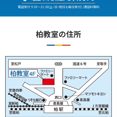
電話受付
9:30
〜
21:30
(
土・日・祝日も毎日受付
)
/通話料無料
柏​
教室の
住所