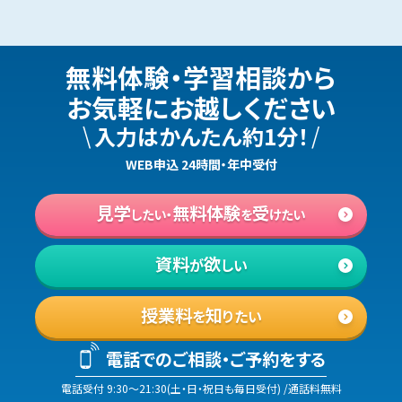
無料体験・学習相談
から
お気軽にお越しください
\
/
入力はかんたん約1分！
WEB申込 24時間・年中受付
見学
無料体験
受
したい・
を
けたい
資料
欲
が
しい
授業料
知
を
りたい
電話でのご相談・ご予約をする
電話受付
9:30
〜
21:30
(
土・日・祝日も毎日受付
)
/通話料無料