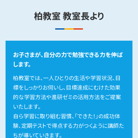
柏​
教室
教室長
より
特長
02
実力を伸ばせる
効果が高い学習法を実践
お子さまが、自分の力で勉強できる力を伸ば
基礎から演習まで行う段
します。
階学習
柏教室では、一人ひとりの生活や学習状況、目
標をしっかりお伺いし、目標達成にむけた効果
入試本番で合格点をとるためには、基礎から
的な学習方法や進研ゼミの活用方法をご提案
演習まで段階的な学習が必要になります。お
いたします。
子さまの学習段階に合わせて、指導を行うの
自ら学習に取り組む習慣、「できた！」の成功体
で、効率よく得点力を養成できます。
験、定期テストで得点する力がつくように講師た
ちが導いていきます。