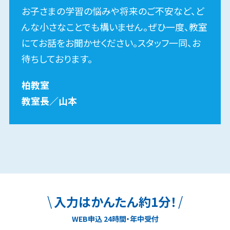
お子さまの学習の悩みや将来のご不安など、ど
んな小さなことでも構いません。ぜひ一度、教室
にてお話をお聞かせください。スタッフ一同、お
待ちしております。
柏​
教室
教室長
／
山本
特長
\
/
入力はかんたん約1分！
03
学習の悩みや不安を解消し、
受験勉強の遅れを防ぐ
WEB申込 24時間・年中受付