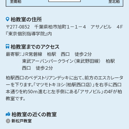
柏​
教室の住所
〒
277-0852
千葉県
柏市
旭町
１－１－４
アサノビル ４Ｆ
『東京個別指導学院』内
柏​
教室までのアクセス
最寄駅：
ＪＲ常磐線　柏駅　西口　徒歩２分

東武アーバンパークライン（東武野田線）　柏駅　
西口　徒歩２分
柏駅西口のペデストリアンデッキに出て、前方のエスカレータ
ーを下ります。「マツモトキヨシ（柏駅西口店）」を右手に西口
本通りを約50ｍ進むと左手側にある「アサノビル」の4Fが柏
教室です。
柏​
教室の近くの教室
新松戸教室