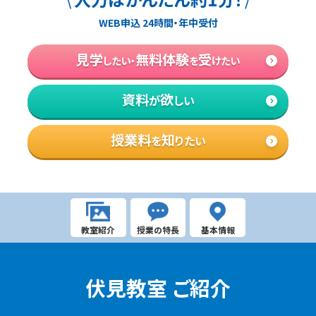
特長
WEB申込 24時間・年中受付
総合点で合格点を上回るように、全科目
見学
無料体験
受
したい・
を
けたい
指導で時間の最適配分を設計。
1日単位で
やることを明確にします。
資料
欲
が
しい
長期学習計画の例
授業料
知
を
りたい
大学受験対策には市販されている多くの
教材の中から、お子さまの学び方に合った
教材を、いつまでに取り組めば合格できる
のか提示します。
教室紹介
授業の特長
基本情報
伏見​
教室 ご紹介