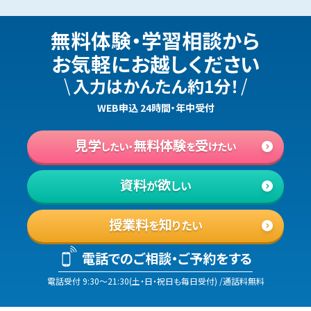
無料体験・学習相談
から
お気軽にお越しください
\
/
入力はかんたん約1分！
WEB申込 24時間・年中受付
見学
無料体験
受
したい・
を
けたい
資料
欲
が
しい
授業料
知
を
りたい
電話でのご相談・ご予約をする
電話受付
9:30
〜
21:30
(
土・日・祝日も毎日受付
)
/通話料無料