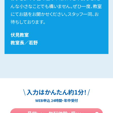
んな小さなことでも構いません。ぜひ一度、教室
にてお話をお聞かせください。スタッフ一同、お
待ちしております。
伏見​
教室
教室長
／
若野
\
/
入力はかんたん約1分！
特長
03
WEB申込 24時間・年中受付
学習の悩みや不安を解消し、
受験勉強の遅れを防ぐ