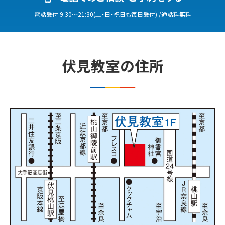
電話受付
9:30
〜
21:30
(
土・日・祝日も毎日受付
)
/通話料無料
伏見​
教室の
住所