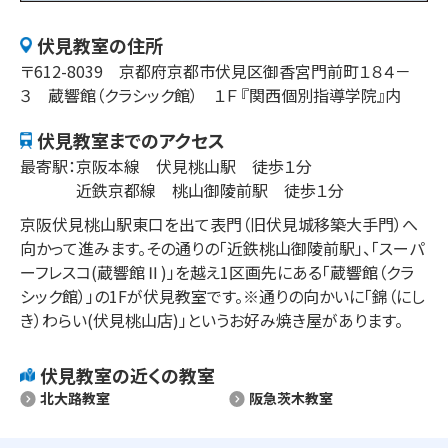
伏見​
教室の住所
〒
612-8039
京都府
京都市
伏見区御香宮門前町
１８４－
３
蔵響館（クラシック館） １Ｆ 『関西個別指導学院』内
伏見​
教室までのアクセス
最寄駅：
京阪本線　伏見桃山駅　徒歩１分

近鉄京都線　桃山御陵前駅　徒歩１分
京阪伏見桃山駅東口を出て表門（旧伏見城移築大手門）へ
向かって進みます。その通りの「近鉄桃山御陵前駅」、「スーパ
ーフレスコ(蔵響館Ⅱ)」を越え1区画先にある「蔵響館（クラ
シック館）」の1Fが伏見教室です。※通りの向かいに「錦（にし
き）わらい(伏見桃山店)」というお好み焼き屋があります。
伏見​
教室の近くの教室
北大路​教室
阪急茨木教室