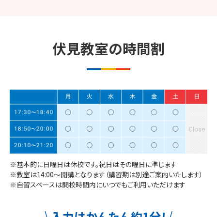
特長
01
受験でやるべきことに迷わな
い
伏見​
教室の
時間割
集中できる環境でレッスンを受けることができます。
全科目個別カリキュラム
一人ひとりの今の学力と志望大の合格ライン、
使える時間から逆算した、
個別カリキュラム
を
策定。参考書・問題集に至るまで個別に選定
し、
全科目で「いつまでに・何を・どのレベルま
※基本的に日曜日は休校です。祝日はその曜日に準じます
※教室は14:00～開講となります（講習期は別途ご案内いたします）
で」
を明確にして学習を進めます。
※自習スペースは開校時間内にいつでもご利用いただけます
個別カリキュラムの
\
/
入力はかんたん約1分！