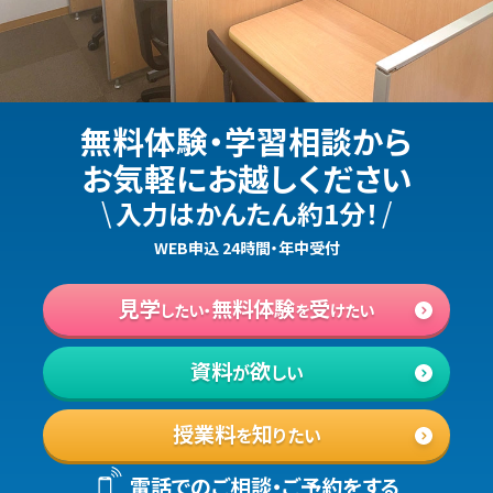
無料体験・学習相談から
お気軽にお越しください
\
/
入力はかんたん約1分！
WEB申込 24時間・年中受付
見学
無料体験
受
したい・
を
けたい
資料
欲
が
しい
授業料
知
を
りたい
電話でのご相談・ご予約をする