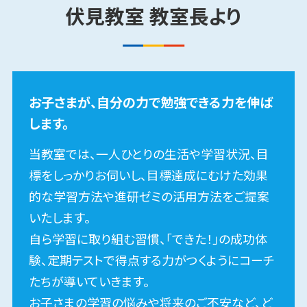
伏見​
教室
教室長
より
特長
02
実力を伸ばせる
効果が高い学習法を実践
お子さまが、自分の力で勉強できる力を伸ば
します。
基礎から演習まで行う段
階学習
当教室では、一人ひとりの生活や学習状況、目
標をしっかりお伺いし、目標達成にむけた効果
的な学習方法や進研ゼミの活用方法をご提案
入試本番で合格点をとるためには、基礎から
いたします。
演習まで段階的な学習が必要になります。お
自ら学習に取り組む習慣、「できた！」の成功体
子さまの学習段階に合わせて、指導を行うの
験、定期テストで得点する力がつくようにコーチ
で、効率よく得点力を養成できます。
たちが導いていきます。
お子さまの学習の悩みや将来のご不安など、ど