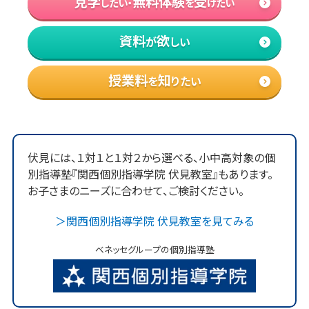
見学
無料体験
受
したい・
を
けたい
資料
欲
が
しい
個別コーチング
授業料
知
を
りたい
特任コーチが学習進捗を確認。状況・進捗に応
じて学び方や学習方法の見直しを提案し、効率
よく志望校合格に向けて進めるようにサポート
します。
伏見
には、１対１と１対２から選べる、小中高対象の個
別指導塾『
関西
個別指導学院
伏見
教室』もあります。
お子さまのニーズに合わせて、ご検討ください。
集中でき学習時間を増やせる
＞
関西
個別指導学院
伏見
教室を見てみる
自習席
ベネッセグループの個別指導塾
授業がある日以外でも自由に使える自習
席を用意。
ともに学ぶ生徒の姿に刺激を
受けながら、ご自宅以上に集中できます。