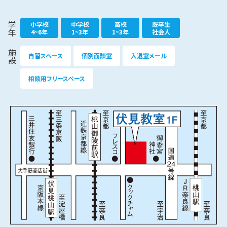
小学校
中学校
高校
既卒生
学年
4~6年
1~3年
1~3年
社会人
施設
自習スペース
個別面談室
入退室メール
相談用フリースペース