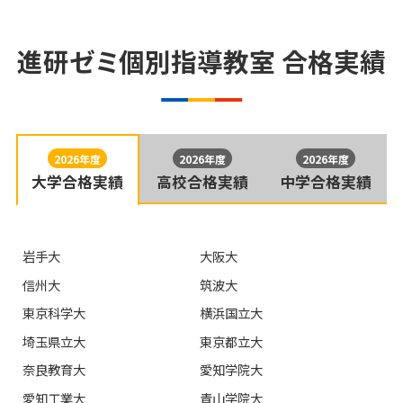
進研ゼミ個別指導教室
合格実績
自習席は、教室によって使用状況（条件）や有無が異な
る場合がございます。くわしくはお問い合わせください。
2026年度
2026年度
2026年度
大学合格実績
高校合格実績
中学合格実績
無料で受験相談してみたい
岩手大
大阪大
信州大
筑波大
東京科学大
横浜国立大
埼玉県立大
東京都立大
奈良教育大
愛知学院大
愛知工業大
青山学院大