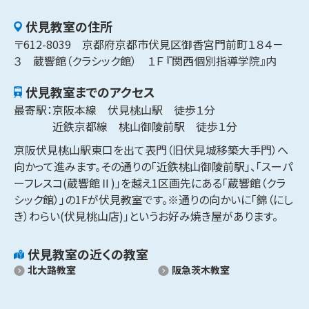
伏見​
教室の住所
〒
612-8039
京都府
京都市
伏見区御香宮門前町
１８４－
３
蔵響館（クラシック館） １Ｆ 『関西個別指導学院』内
伏見​
教室までのアクセス
最寄駅：
京阪本線　伏見桃山駅　徒歩１分

近鉄京都線　桃山御陵前駅　徒歩１分
京阪伏見桃山駅東口を出て表門（旧伏見城移築大手門）へ
向かって進みます。その通りの「近鉄桃山御陵前駅」、「スーパ
ーフレスコ(蔵響館Ⅱ)」を越え1区画先にある「蔵響館（クラ
シック館）」の1Fが伏見教室です。※通りの向かいに「錦（にし
き）わらい(伏見桃山店)」というお好み焼き屋があります。
伏見​
教室の近くの教室
北大路​教室
阪急茨木教室