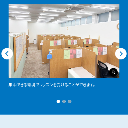
毎日の実行項目の例
長期スケジュール計画を細分化した毎日
の実行項目を提示します。
教材名に記載されているアルファベットは、実際には具
集中できる環境でレッスンを受けることができます。
体的な教材名称が入ります。
現在作成中のカリキュラム（イメージ図）のため、実際
のデザインや名称とは異なる場合があります。