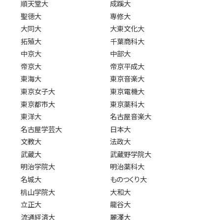
順天堂大
成蹊大
聖徳大
専修大
大同大
大東文化大
拓殖大
千葉商科大
中京大
中部大
帝京大
帝京平成大
東海大
東京音楽大
東京女子大
東京電機大
東京都市大
東京薬科大
東洋大
名古屋音楽大
名古屋学芸大
日本大
文教大
法政大
武蔵大
武蔵野学院大
明治学院大
明治薬科大
名城大
ものつくり大
桃山学院大
大和大
立正大
龍谷大
流通経済大
麗澤大