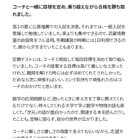
コーチと一緒に目標を定め、乗り越えながら合格を勝ち取
れました。
高３の夏に公募推薦での入試を決意。それまでは、一般入試を
意識して勉強していました。家よりも集中できるので、武蔵境教
室の自習席をフル活用。冬期講習の時期には1日利用できるの
で、朝から夕方までいたこともあります。
定期テストには、コーチと相談して毎回目標を決めて取り組ん
でいました。コーチの提案する目標は高くて厳しいなと思った
けれど、難問を解けた時には必ずほめてくれてうれしかった。
だめなら次に頑張ればいい、という気持ちで頑張れたのはコ
ーチのおかげだと思います。
数学の応用問題など、困ったときに考え方を丁寧に教えてくれ
るだけでなく、時々してくれる大学で学ぶ数学や物理の話も楽
しくて。「次元」の話が面白かったので、関連する本を読んだりし
たことも。受験に限らず、自分の世界が広がりました。
コーチに厳しさと優しさの両面で支えてもらいながら、志望大
に合格することができました！