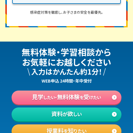
感染症対策を徹底し、お子さまの安全を最優先。
無料体験・学習相談
から
お気軽にお越しください
\
/
入力はかんたん約1分！
WEB申込 24時間・年中受付
見学
無料体験
受
したい・
を
けたい
資料
欲
が
しい
授業料
知
を
りたい