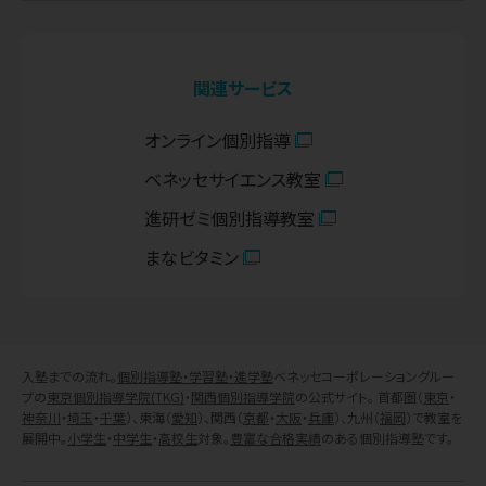
関連サービス
オンライン個別指導
ベネッセサイエンス教室
進研ゼミ個別指導教室
まなビタミン
入塾までの流れ。
個別指導塾・学習塾・進学塾
ベネッセコーポレーショングルー
プの
東京個別指導学院(TKG)
・
関西個別指導学院
の公式サイト。 首都圏（
東京
・
神奈川
・
埼玉
・
千葉
）、東海（
愛知
）、関西（
京都
・
大阪
・
兵庫
）、九州（
福岡
）で教室を
展開中。
小学生
・
中学生
・
高校生
対象。
豊富な合格実績
のある個別指導塾です。