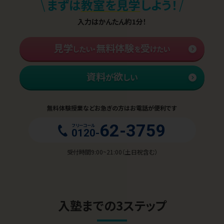
\
/
まずは
教室を見学
しよう！
入力はかんたん約1分！
見学
無料体験
受
したい・
を
けたい
資料
欲
が
しい
無料体験授業などお急ぎの方はお電話が便利です
62-3759
フリーコール
0120-
受付時間9:00~21:00（土日祝含む）
入塾までの3ステップ