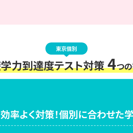
東京個別
4
礎学力到達度テスト対策
つの
効率よく対策！
個別に合わせた