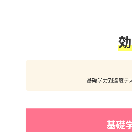
効
基礎学力到達度テス
基礎