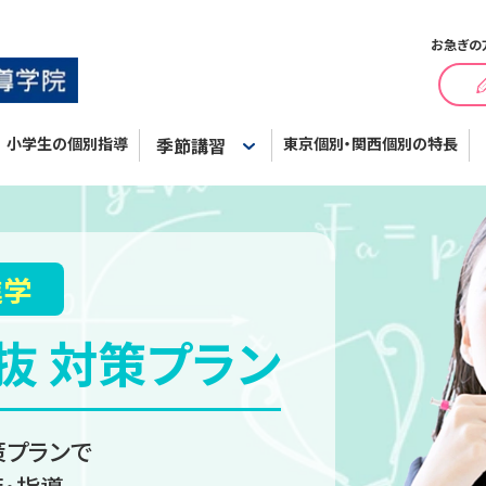
お急ぎの
小学生の個別指導
季節講習
東京個別・関西個別の特長
進学
抜 対策プラン
策プランで