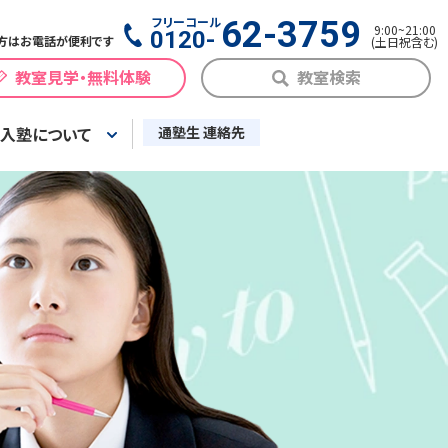
フリーコール
62-3759
9:00
~
21:00
0120-
方はお電話が便利です
(
土日祝含む
)
教室見学・無料体験
教室検索
入塾について
通塾生 連絡先