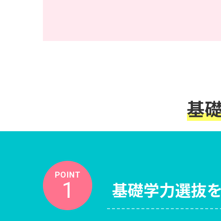
基
POINT
1
基礎学力選抜を