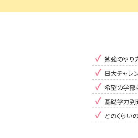
勉強のやり
日大チャレ
希望の学部
基礎学力到
どのくらい