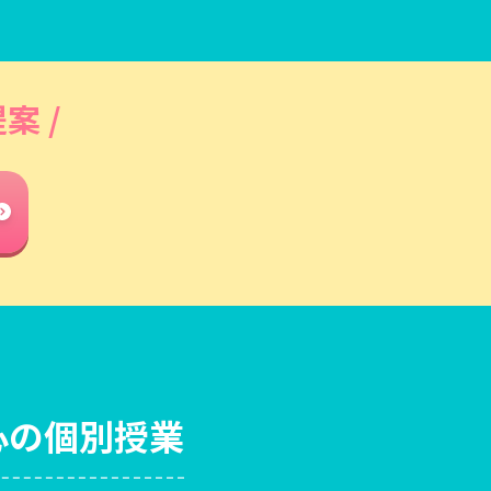
案 /
心の個別授業