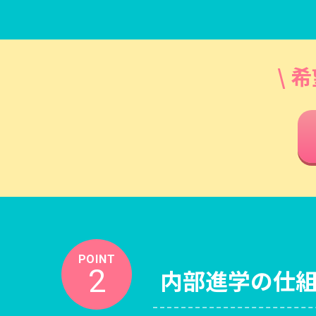
\ 
POINT
2
内部進学の仕組