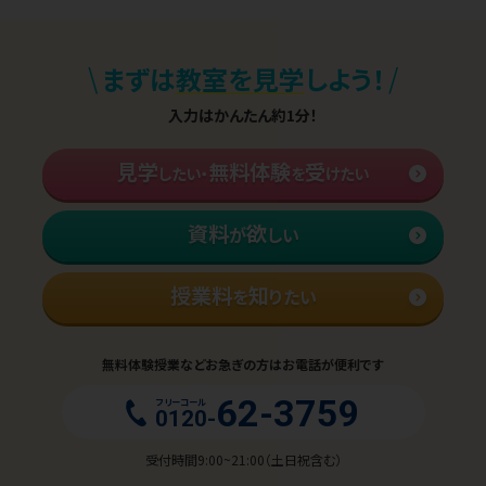
\
/
まずは
教室を見学
しよう！
入力はかんたん約1分！
見学
無料体験
受
したい・
を
けたい
資料
欲
が
しい
授業料
知
を
りたい
無料体験授業などお急ぎの方はお電話が便利です
62-3759
フリーコール
0120-
受付時間9:00~21:00（土日祝含む）