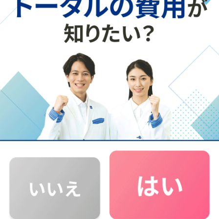
先生はとても親しみやすく、勉強以外の話も気軽に
できる雰囲気をつくってくれたため、疑問点を溜め込
まずに質問できました。特に印象的だったのは、解説
を読んだ後、今度は私が先生に説明するという指導
法です。人に教えることで、「ここが分かっていなかっ
たんだ」と自分の理解度を客観的に把握でき、学び
が深まりました。受験期に精神的に不安定になった
ときも、先生と話すことで気持ちを保つことができ、
大きな心の支えとなっていました。