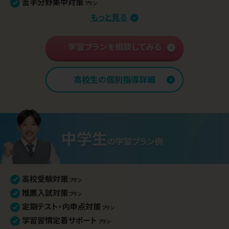
苦手分野集中対策
プラン
定期テスト・評定対策
もっと見る
プラン
小論文・面接対策
プラン
部活との両立
学習プランを相談してみる
プラン
学習内容 基礎固め
プラン
英語資格検定対策
プラン
高校生の個別指導詳細
高校入学準備
プラン
中学生
の
学習プラン例
高校受験対策
プラン
推薦入試対策
プラン
定期テスト・内申点対策
プラン
学習習慣定着サポート
プラン