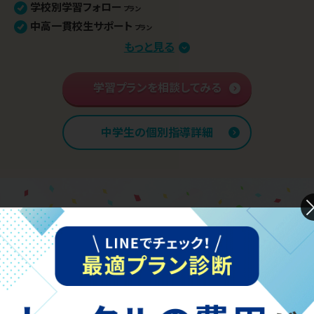
学校別学習フォロー
プラン
中高一貫校生サポート
プラン
部活との両立
もっと見る
プラン
苦手分野集中対策
プラン
学習内容 基礎固め
学習プランを相談してみる
プラン
英語資格検定対策
プラン
中学入学準備
プラン
中学生の個別指導詳細
高校学習先取り
プラン
“気持ちを理解してくれる”
担当の先生と乗り越えた
先輩たち
廣井
さん