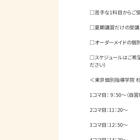
□苦手な1科目からご受
□夏期講習だけの受講も
□オーダーメイドの個別
□スケジュールはご希
ださい）

＜東京個別指導学院 杉
1コマ目： 9：50～（自
2コマ目：11：20～​

3コマ目：12：50～

4コマ目：14：20～
