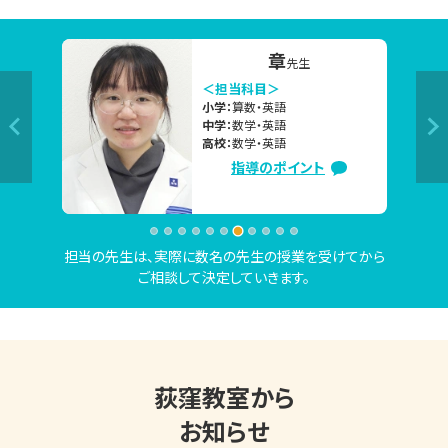
「部活を引退したので、高校受験に向けて本格的に勉強を始
名嘉眞
先生
めたい」

＜担当科目＞
「2学期の定期テストで高得点を取るために、夏休み中にしっ
小学：
国語・社会
中学：
英語・国語・社会
かり対策したい」

高校：
国語・社会
「夏休み中に苦手克服したいけど、なかなか思うように勉強
指導のポイント
が進んでない」　

「志望校合格に向けて、今の勉強の進め方で大丈夫か不安。
相談したい」など

担当の先生は、実際に数名の先生の授業を受けてから
ご相談して決定していきます。
上記のご相談内容は一例です。

現在の学習状況や志望校・目標をもとに、お子さまにピッタ
リ合った学習方法や学習内容のご提案をいたしますので、お
気軽にお問い合わせください。

荻窪教室から
お知らせ
東京個別指導学院 荻窪教室は、お子さまにぴったりの学習