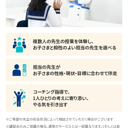
●高等学校：杉並、豊多摩、富士、鷺宮、井草、武蔵野北、西、
日本大学第二、日大櫻丘、中央大学附属、中央大学杉並、大
妻中野、杉並学院、文大杉並、國學院久我山、武蔵野大学、光
塩女子、実践学園、成蹊、東京電機大、明治学院、ICU...など

開放的な受付カウンター。ご質問・ご相談など、ど
んな小さなことでもお気軽にお声かけください。
複数人の先生の授業を体験し、
●中学校：天沼、神明、宮前、井荻、井草、荻窪、松渓、富士、三
お子さまと相性のよい
担当の先生を選べる
鷹、日本大学第二、文大杉並、成蹊、女子美術大附属、大妻中
野、東京電機大、慶應義塾中等部、光塩女子…など

担当の先生が
お子さまの性格・現状・目標に
合わせて伴走
●小学校：天沼、桃井第一、桃井第二、桃井第三、沓掛、西田、
立教女学院、早稲田実業、光塩女子、学芸大附属小金井...な
コーチング指導で、
ど

1人ひとりの考えに寄り添い、
やる気を引き出す
※ご希望の先生の担当状況によって相談させていただく場合がございます
※講習会のみご受講の場合、通常のサービスとは一部異なります。くわしくは
お