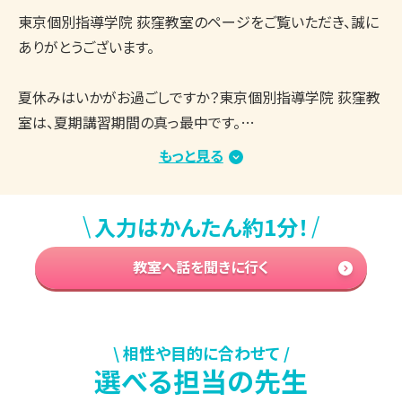
東京個別指導学院 荻窪教室のページをご覧いただき、誠に
ありがとうございます。

夏休みはいかがお過ごしですか？東京個別指導学院 荻窪教
室は、夏期講習期間の真っ最中です。

教室内は涼しく、集中して学習できる環境を整えており、生
もっと見る
徒さんたちはしっかりと授業や自習に取り組んでいます。

まとまった学習時間を確保しやすい時期ですので、志望校合
\
/
入力はかんたん約1分！
格・成績アップに向けてがんばっている方が多くいらっしゃる
と思います。

教室へ話を聞きに行く
もし、学習を進める中で「今の勉強方法でいいのかな？」「取
り組む内容は合っている？」「もっと効率のいい勉強方法はな
い？」などのお悩み・ご不安がございましたら、ぜひ東京個別
指導学院 荻窪教室の無料学習相談会をご活用ください。

\ 相性や目的に合わせて /
選べる担当の先生
▼今の時期、よくいただくご相談内容
