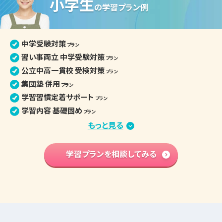
小学生
中学生の個別指導詳細
の
学習プラン例
中学受験対策
プラン
習い事両立 中学受験対策
プラン
公立中高一貫校 受検対策
プラン
集団塾 併用
プラン
学習習慣定着サポート
プラン
学習内容 基礎固め
プラン
苦手克服 習い事両立
もっと見る
プラン
算数文章題克服
プラン
中学先取り学習
学習プランを相談してみる
プラン
英語検定対策
プラン
小学生の個別指導詳細