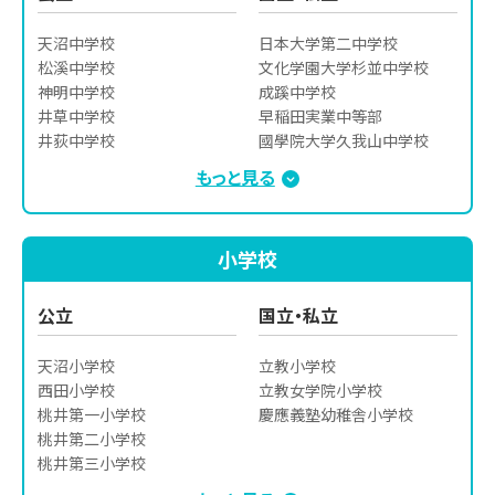
三輪田学園高等学校

明治学院高等学校
天沼中学校

日本大学第二中学校

松溪中学校

文化学園大学杉並中学校

神明中学校

成蹊中学校

井草中学校

早稲田実業中等部

井荻中学校

國學院大学久我山中学校

荻窪中学校

佼成学園中学校

もっと見る
宮前中学校

大妻中野中学校

和田中学校

吉祥女子中学校

中瀬中学校

富士見中学校

小学校
松ノ木中学校

暁星中学校

東原中学校

大妻中学校

富士高等学校附属中学校
山脇学園中学校

公立
国立・私立
東京電機大中学校

慶應義塾中等部

天沼小学校

立教小学校

共立女子中学校

西田小学校

立教女学院小学校

東京農業大学第一中学校

桃井第一小学校

慶應義塾幼稚舎小学校
立教池袋中学校

桃井第二小学校

本郷中学校

桃井第三小学校

明治学院中学校
桃井第四小学校
