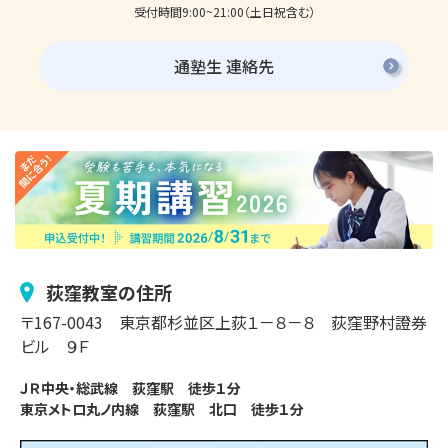
受付時間9:00~21:00（土日祝含む）
通塾生 連絡先
荻窪
教室の住所
〒
167-0043
東京都杉並区
上荻
１－８－８
荻窪野村證券
ビル ９Ｆ
ＪＲ中央・総武線　荻窪駅　徒歩１分

東京メトロ丸ノ内線　荻窪駅　北口　徒歩１分