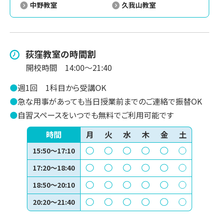
中野教室
久我山教室
荻窪
教室の時間割
開校時間
14:00～21:40
●
週1回
1科目から受講OK
●
急な用事があっても当日授業前までのご連絡で振替OK
●
自習スペースをいつでも無料でご利用可能です
時間
月
火
水
木
金
土
15:50～17:10
17:20～18:40
18:50～20:10
20:20～21:40