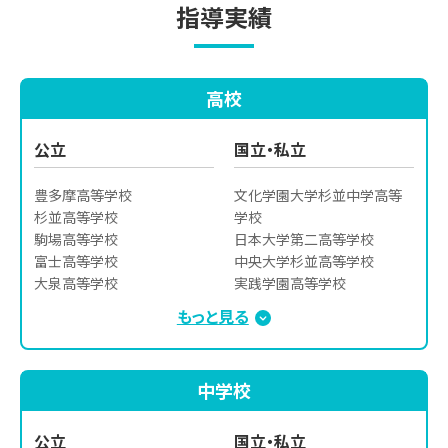
指導実績
高校
公立
国立・私立
豊多摩高等学校

文化学園大学杉並中学高等
杉並高等学校

学校

駒場高等学校

日本大学第二高等学校

富士高等学校

中央大学杉並高等学校

大泉高等学校

実践学園高等学校

武蔵高等学校

杉並学院高等学校

もっと見る
石神井高等学校

東京立正高等学校

武蔵丘高等学校

光塩女子学院高等科

鷺宮高等学校

日本大学櫻丘高等学校

中学校
小金井北高等学校
日本大学鶴ヶ丘高等学校

佼成学園高等学校

獨協高等学校

公立
国立・私立