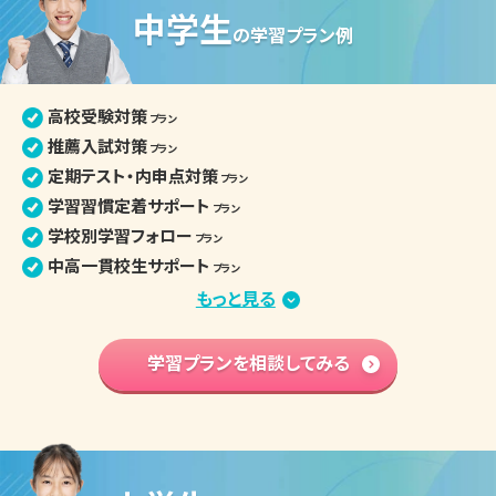
中学生
高校生の個別指導詳細
の
学習プラン例
高校受験対策
プラン
推薦入試対策
プラン
定期テスト・内申点対策
プラン
学習習慣定着サポート
プラン
学校別学習フォロー
プラン
中高一貫校生サポート
プラン
部活との両立
もっと見る
プラン
苦手分野集中対策
プラン
学習内容 基礎固め
学習プランを相談してみる
プラン
英語資格検定対策
プラン
中学入学準備
プラン
高校学習先取り
プラン