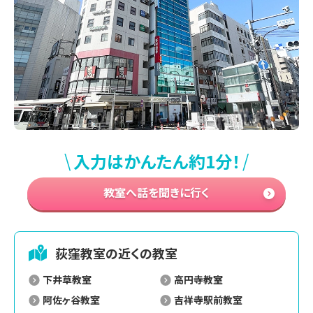
\
/
入力はかんたん約1分！
教室へ話を聞きに行く
荻窪
教室の近くの教室
下井草教室
高円寺教室
阿佐ヶ谷教室
吉祥寺駅前教室