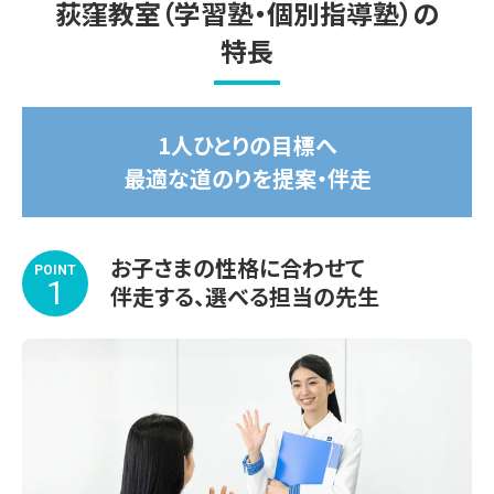
荻窪教室（学習塾・個別指導塾）の
2026年7月14日(火)～8月31日(月)

特長
受講する教科や学習内容、スケジュールもお子さま専用で
す。

1人ひとりの目標へ
苦手な1教科から受講OK！

最適な道のりを提案・伴走
涼しくて集中できる学習環境を整えてお待ちしております。

※期間途中からのスタートも可能です。

お子さまの性格に合わせて
※講習会のみお申し込みいただいた場合、通常のサービス
POINT
1
伴走する、選べる担当の先生
内容と一部異なります。詳しくはお問い合わせください。

◆◇◆◇◆◇◆◇◆◇◆◇◆◇◆

≪荻窪教室の指導実績校≫
