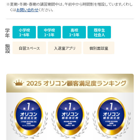
※夏期・冬期・春期の講習期間中は、午前中から時間割を増設しています。くわし
くは
お問い合わせ
ください。
小学校
中学校
高校
既卒生
学年
1~6年
1~3年
1~3年
社会人
施設
自習スペース
入退室アプリ
個別面談室