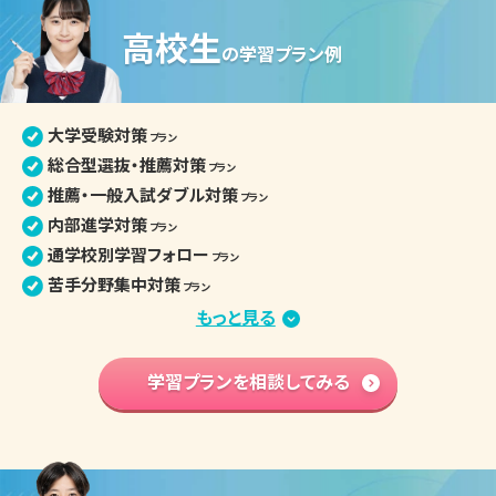
高校生
の
学習プラン例
大学受験対策
プラン
総合型選抜・推薦対策
プラン
推薦・一般入試ダブル対策
プラン
内部進学対策
プラン
通学校別学習フォロー
プラン
苦手分野集中対策
プラン
定期テスト・評定対策
もっと見る
プラン
小論文・面接対策
プラン
部活との両立
学習プランを相談してみる
プラン
学習内容 基礎固め
プラン
英語資格検定対策
プラン
高校入学準備
プラン