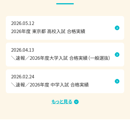
方法で、効率よくこの夏の成果を実感できる個別指導塾で
す。

2026.05.12
2026年度 東京都 高校入試 合格実績
◎1人ひとりにぴったりの学習計画

◎相性のよい担当講師が、隣できめ細かく指導

◎お子さまに合わせて調整できるスケジュール

2026.04.13
＼速報／2026年度大学入試 合格実績（一般選抜）
無料の学習相談会・受験相談会だけでなく、無料体験授業や
教室見学も承っております。

2026.02.24
ぜひ、荻窪教室まで足を運んでいただき、学習環境などをお
＼速報／2026年度 中学入試 合格実績
確かめください！

もっと見る
2026.01.15
＼速報／2026年度大学入試 合格実績（総合型選
◆◇夏期講習　好評受付中！◇◆　

抜・学校推薦型選抜・内部進学）
▽夏期講習期間
