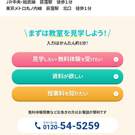
ＪＲ中央・総武線　荻窪駅　徒歩１分

東京メトロ丸ノ内線　荻窪駅　北口　徒歩１分
\
/
まずは
教室を見学
しよう！
入力はかんたん約1分！
見学
無料体験
受
したい・
を
けたい
資料
欲
が
しい
授業料
知
を
りたい
無料体験授業などお急ぎの方はお電話が便利です
54-5259
フリーコール
0120-