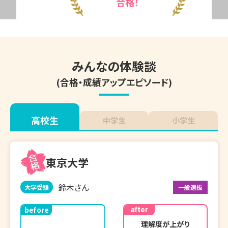
合格！
みんなの体験談
(合格・成績アップエピソード)
高校生
中学生
小学生
東京大学
鈴木さん
大学受験
一般選抜
after
before
理解度が上がり
