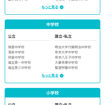
瑞穂農芸高等学校

杉並学院高等学校

もっと見る
青梅総合高等学校

聖徳学園高等学校

東村山西高等学校

聖望学園高等学校

東大和高等学校

拓殖大学第一高等学校

中学校
東大和南高等学校

東海大学菅生高等学校

八王子桑志高等学校

東京電機大学高等学校

八王子拓真高等学校

日本大学鶴ヶ丘高等学校

公立
国立・私立
府中工業高等学校

日本大学明誠高等学校

武蔵村山高等学校
八王子実践高等学校

瑞雲中学校

明治大学付属明治中学校

武蔵野女子学院高等学校

清泉中学校

帝京大学中学校

明治大学付属中野八王子高
拝島中学校

帝京八王子中学校

等学校
福生第一中学校

大妻多摩中学校

福生第三中学校

聖望学園中学校

立川第七中学校

日本大学第三中学校

もっと見る
立川第五中学校

啓明中学校
昭和中学校

瑞穂中学校

小学校
多摩辺中学校

羽村第二中学校

武蔵村山第五中学校
公立
国立・私立