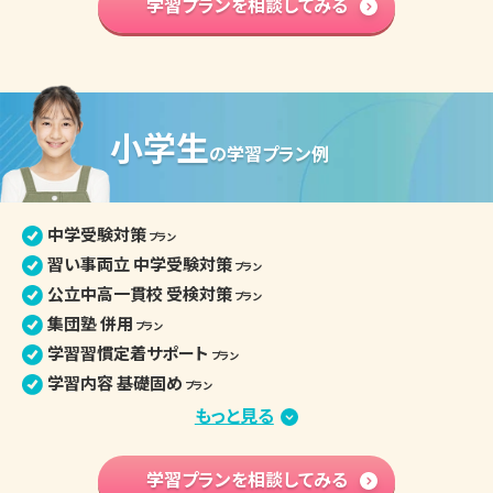
学習プランを相談してみる
プラン
英語資格検定対策
プラン
中学入学準備
プラン
高校学習先取り
プラン
小学生
中学生の個別指導詳細
の
学習プラン例
中学受験対策
プラン
習い事両立 中学受験対策
プラン
公立中高一貫校 受検対策
プラン
集団塾 併用
プラン
学習習慣定着サポート
プラン
学習内容 基礎固め
プラン
苦手克服 習い事両立
もっと見る
プラン
算数文章題克服
プラン
中学先取り学習
学習プランを相談してみる
プラン