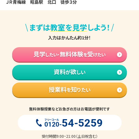
ＪＲ青梅線　昭島駅　北口　徒歩３分
\
/
まずは
教室を見学
しよう！
入力はかんたん約1分！
見学
無料体験
受
したい・
を
けたい
資料
欲
が
しい
授業料
知
を
りたい
無料体験授業などお急ぎの方はお電話が便利です
54-5259
フリーコール
0120-
受付時間9:00~21:00（土日祝含む）