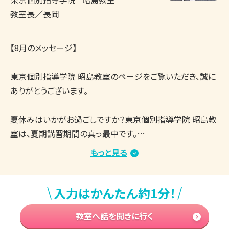
教室長／長岡
【8月のメッセージ】

東京個別指導学院 昭島教室のページをご覧いただき、誠に
ありがとうございます。

夏休みはいかがお過ごしですか？東京個別指導学院 昭島教
室は、夏期講習期間の真っ最中です。

教室内は涼しく、集中して学習できる環境を整えており、生
もっと見る
徒さんたちはしっかりと授業や自習に取り組んでいます。

まとまった学習時間を確保しやすい時期ですので、志望校合
\
/
入力はかんたん約1分！
格・成績アップに向けてがんばっている方が多くいらっしゃる
と思います。

教室へ話を聞きに行く
もし、学習を進める中で「今の勉強方法でいいのかな？」「取