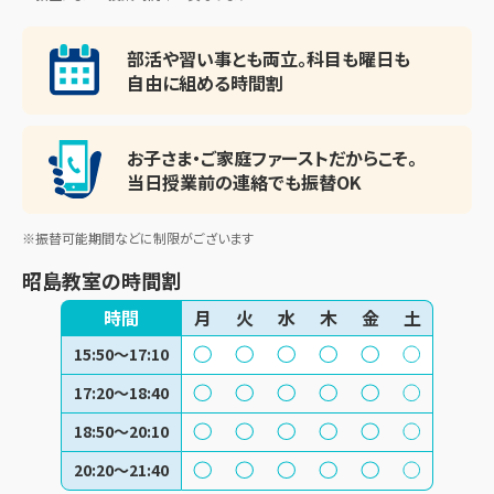
部活や習い事とも両立。
科目も曜日も
自由に組める時間割
お子さま・ご家庭ファースト
だからこそ。
当日授業前の連絡でも振替OK
※振替可能期間などに制限がございます
昭島教室
の時間割
時間
月
火
水
木
金
土
15:50～17:10
17:20～18:40
18:50～20:10
20:20～21:40