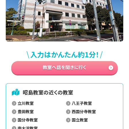
\
/
入力はかんたん約1分！
教室へ話を聞きに行く
昭島
教室の近くの教室
立川教室
八王子教室
豊田教室
西国分寺教室
国分寺教室
国立教室
南大沢教室