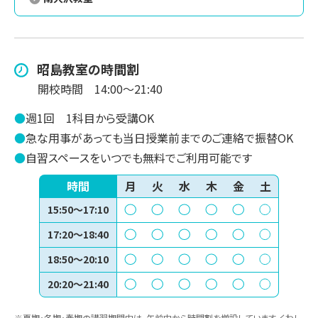
昭島
教室の時間割
開校時間
14:00～21:40
●
週1回
1科目から受講OK
●
急な用事があっても当日授業前までのご連絡で振替OK
●
自習スペースをいつでも無料でご利用可能です
時間
月
火
水
木
金
土
15:50～17:10
17:20～18:40
18:50～20:10
20:20～21:40
※夏期・冬期・春期の講習期間中は、午前中から時間割を増設しています。くわし