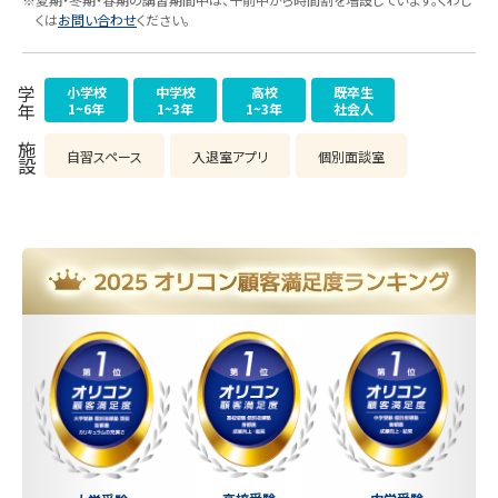
くは
お問い合わせ
ください。
小学校
中学校
高校
既卒生
学年
1~6年
1~3年
1~3年
社会人
施設
自習スペース
入退室アプリ
個別面談室