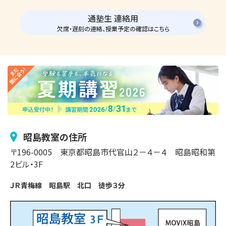
通塾生 連絡用
欠席・遅刻の連絡、授業予定の確認はこちら
昭島
教室の住所
〒
196-0005
東京都昭島市
代官山
２－４－４
昭島昭和第
2ビル・3F
ＪＲ青梅線　昭島駅　北口　徒歩３分