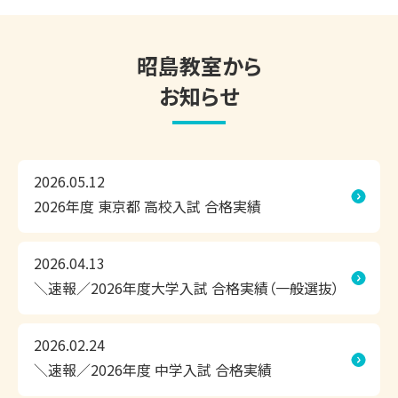
現在の学習状況や志望校・目標をもとに、お子さまにピッタ
リ合った学習方法や学習内容のご提案をいたしますので、お
気軽にお問い合わせください。

昭島教室から
お知らせ
東京個別指導学院 昭島教室は、お子さまにぴったりの学習
方法で、効率よくこの夏の成果を実感できる個別指導塾で
す。

2026.05.12
2026年度 東京都 高校入試 合格実績
◎1人ひとりにぴったりの学習計画

◎相性のよい担当講師が、隣できめ細かく指導

◎お子さまに合わせて調整できるスケジュール

2026.04.13
＼速報／2026年度大学入試 合格実績（一般選抜）
無料の学習相談会・受験相談会だけでなく、無料体験授業や
教室見学も承っております。

2026.02.24
ぜひ、昭島教室まで足を運んでいただき、学習環境などをお
＼速報／2026年度 中学入試 合格実績
確かめください！
