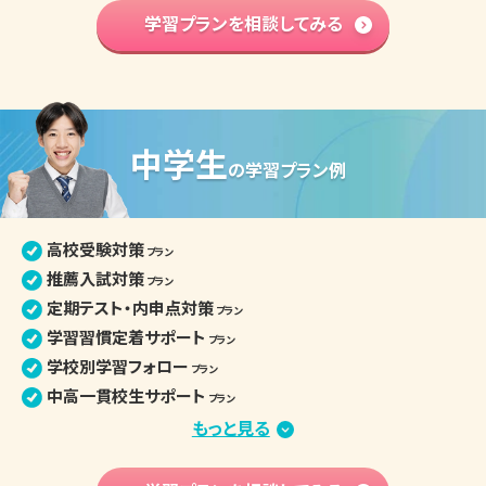
部活との両立
学習プランを相談してみる
プラン
学習内容 基礎固め
プラン
英語資格検定対策
プラン
高校入学準備
プラン
中学生
高校生の個別指導詳細
の
学習プラン例
高校受験対策
プラン
推薦入試対策
プラン
定期テスト・内申点対策
プラン
学習習慣定着サポート
プラン
学校別学習フォロー
プラン
中高一貫校生サポート
プラン
部活との両立
もっと見る
プラン
苦手分野集中対策
プラン
学習内容 基礎固め