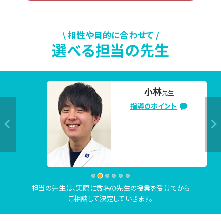
り組む内容は合っている？」「もっと効率のいい勉強方法はな
い？」などのお悩み・ご不安がございましたら、ぜひ東京個別
指導学院 昭島教室の無料学習相談会をご活用ください。

\ 相性や目的に合わせて /
選べる担当の先生
▼今の時期、よくいただくご相談内容

「部活を引退したので、高校受験に向けて本格的に勉強を始
小林
先生
めたい」

指導のポイント
「2学期の定期テストで高得点を取るために、夏休み中にしっ
かり対策したい」

「夏休み中に苦手克服したいけど、なかなか思うように勉強
が進んでない」　

「志望校合格に向けて、今の勉強の進め方で大丈夫か不安。
相談したい」など

担当の先生は、実際に数名の先生の授業を受けてから
ご相談して決定していきます。
上記のご相談内容は一例です。
