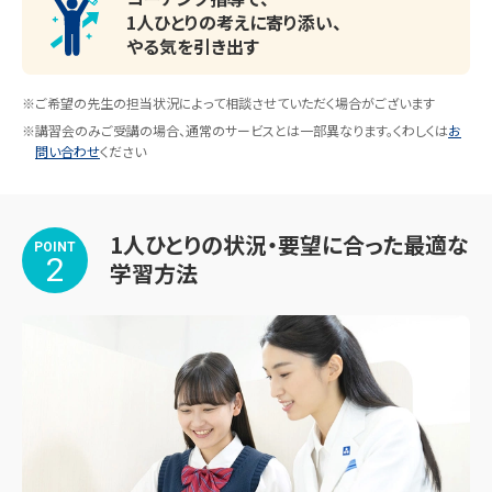
校・東大和南高校・小平高校・上水高校・小平南高校・東大和
1人ひとりの考えに寄り添い、
高校・田無高校・日野高校・冨士森高校・府中西高校・福生高
やる気を引き出す
校・武蔵村山高校・錦城高校・拓殖大学第一高校・八王子学
園高校・聖徳学園高校・昭和第一学園高校・東海大菅生高
※ご希望の先生の担当状況によって相談させていただく場合がございます
校・八王子実践高校・啓明学園高校　他多数

※講習会のみご受講の場合、通常のサービスとは一部異なります。くわしくは
お
問い合わせ
ください
中学受験

立川国際中等教育学校・明治大学付属八王子中学校・八王
1人ひとりの状況・要望に合った最適な
POINT
子学園中学校・武蔵野大学中学校・工学院大学附属中学校・
2
学習方法
明星中学校・文化学園大学杉並中学校・聖徳学園中学校・啓
明学園中学校・東海大菅生中等部

他多数