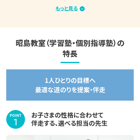
もっと見る
2026.01.15
＼速報／2026年度大学入試 合格実績（総合型選
◆◇夏期講習　好評受付中！◇◆　

抜・学校推薦型選抜・内部進学）
開放的な受付カウンター。ご質問・ご相談など、ど
▽夏期講習期間

昭島教室（学習塾・個別指導塾）の
んな小さなことでもお気軽にお声かけください
2026年7月14日(火)～8月31日(月)

特長
受講する教科や学習内容、スケジュールもお子さま専用で
す。

1人ひとりの目標へ
苦手な1教科から受講OK！

最適な道のりを提案・伴走
涼しくて集中できる学習環境を整えてお待ちしております。

※期間途中からのスタートも可能です。

お子さまの性格に合わせて
※講習会のみお申し込みいただいた場合、通常のサービス
POINT
1
伴走する、選べる担当の先生
内容と一部異なります。詳しくはお問い合わせください。
