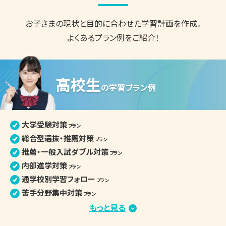
お子さまの現状と目的に合わせた
学習計画を作成。
よくあるプラン例をご紹介！
高校生
の
学習プラン例
大学受験対策
プラン
総合型選抜・推薦対策
プラン
推薦・一般入試ダブル対策
プラン
内部進学対策
プラン
通学校別学習フォロー
プラン
苦手分野集中対策
プラン
定期テスト・評定対策
もっと見る
プラン
小論文・面接対策
プラン