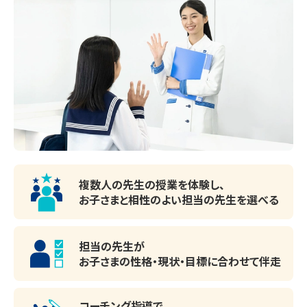
◆◇◆◇◆◇◆◇◆◇◆◇◆◇◆

★昭島教室の合格実績

大学受験

東京学芸大学・横浜国立大学・東京都立大学・慶応義塾大
学・早稲田大学・学習院大学・明治大学・中央大学・青山学院
大学・法政大学・成蹊大学・明治学院大学・日本大学・東洋大
学・駒澤大学・専修大学・帝京大学・明星大学・帝京平成大
複数人の先生の授業を体験し、
学・防衛大学・女子栄養大学・北多摩看護専門、日本女子大
お子さまと相性のよい
担当の先生を選べる
学・大妻女子大学・昭和女子大学・東京家政大学・東京女子
大学　他多数

担当の先生が
お子さまの性格・現状・目標に
合わせて伴走
高校受験

立川高校・八王子東高校・国分寺高校・昭和高校・日野台高
コーチング指導で、