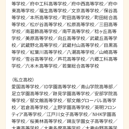
等学校／府中工科高等学校／府中西高等学校／府中
東高等学校／福生高等学校／文京高等学校／保谷高
等学校／本所高等学校／町田高等学校／町田総合高
等学校／松が谷高等学校／松原高等学校／三田高等
学校／南葛飾高等学校／南平高等学校／稔ヶ丘高等
学校／美原高等学校／向丘高等学校／武蔵丘高等学
校／武蔵野北高等学校／武蔵村山高等学校／目黒高
等学校／紅葉川高等学校／八潮高等学校／山崎高等
学校／雪谷高等学校／芦花高等学校／六郷工科高等
学校／六本木高等学校／若葉総合高等学校

（私立高校）

愛国高等学校／ID学園高等学校／青山学院高等部／
足立学園高等学校／跡見学園高等学校／安部学院高
等学校／郁文館高等学校／郁文館グローバル高等学
校／岩倉高等学校／上野学園高等学校／英明フロン
ティア高等学校／江戸川女子高等学校／NHK学園高
等学校／桜美林高等学校／鴎友学園女子高等学校／
大妻高等学校／大妻多摩高等学校／大妻中野高等学